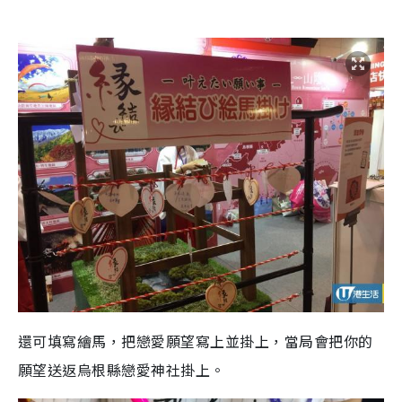
還可填寫繪馬，把戀愛願望寫上並掛上，當局會把你的
願望送返烏根縣戀愛神社掛上。