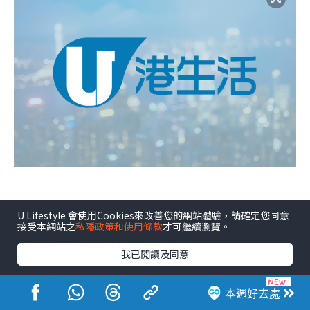
U Lifestyle 會使用Cookies來改善您的網站體驗，請確定您同意
7. 新用戶下載app輸入優惠碼，於8月31日前訂日韓台
接受本網站之
私隱政策和使用條款
才可繼續瀏覽。
泰wifi蛋首日$1 (F118 klook)
我已閱讀及同意
新用戶下載app，在6月18日前輸入優惠碼
本週好去處
「KLKITEWIFI」，在8月31日前訂日韓台泰wifi蛋，於