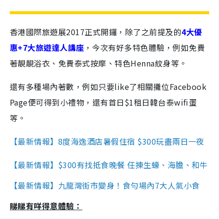
香港國際旅遊展2017正式開鑼，除了之前提及的
4大優
惠+7大旅遊達人講座
，今次有好多特色體驗，例如免費
著靚靚浴衣、免費泰式按摩、特色Henna紋身等。
還有多種場內著數，例如只要like了相關攤位Facebook
Page便可得到小禮物，還有首日$1租日韓台泰wifi蛋
等。
【最新情報】8度海逸酒店暑假住宿 $300玩盡兩日一夜
【最新情報】$300有找抵食晚餐 任揀生蠔、海膽、和牛
【最新情報】九龍灣街市變身！食勻場內7大人氣小食
睇睇有咩得意體驗：