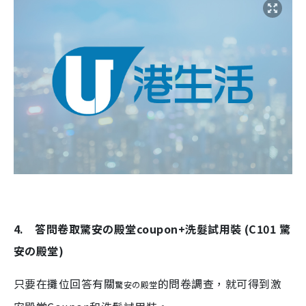
4. 答問卷取驚安の殿堂coupon+洗髮試用裝 (C101 驚
安の殿堂)
只要在攤位回答有關
的問卷調查，就可得到激
驚安の殿堂