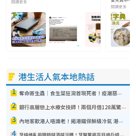
夏天其中一種時
閱讀更多
閱讀更多
港生活人氣本地熱話
1
奪命寄生蟲｜食生菜狂瀉首現死者！疫潮惡化錄1.8萬宗病例 揭洗菜3大謬誤
2
銀行高層戀上水療女技師！兩個月借128萬驚覺「沉船」沉落火海 揭背後疑似邪教操控賣淫
3
內地客歎港人唔識老！揭港鐵保鮮級冷氣 港人求放過：咪投訴
4
牙線棒亂用隨時越清越污糟！牙醫驚揭盲目過戶細菌恐致蛀牙：呢種先係日常真保養