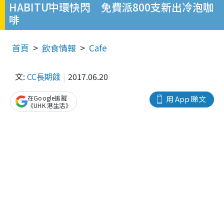
HABITŪ中環快閃 免費派800支新出冷泡咖
啡
首頁
飲食情報
Cafe
文:
CC長期餓
2017.06.20
在Google追蹤
用 App 睇文
《UHK 港生活》