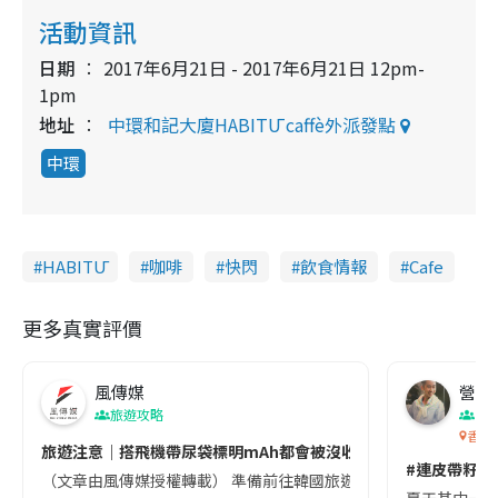
活動資訊
日期
2017年6月21日 - 2017年6月21日 12pm-
1pm
地址
中環和記大廈HABITŪ caffè外派發點
中環
HABITŪ
咖啡
快閃
飲食情報
Cafe
更多真實評價
風傳媒
營養教
旅遊攻略
生
香港
旅遊注意｜搭飛機帶尿袋標明mAh都會被沒收😱出發前切記檢查「1
#連皮帶籽都
（文章由風傳媒授權轉載） 準備前往韓國旅遊的民眾，近期要特別留