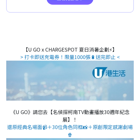
【U GO x CHARGESPOT 夏日消暑企劃⚡】
> 打卡即送充電券！限量1000張🔋送完即止 <
《U GO》請您去【名偵探柯南TV動畫播放30週年紀念
展】！
還原經典名場面📹＋30位角色同框📸＋原創限定感謝劇場
🍿