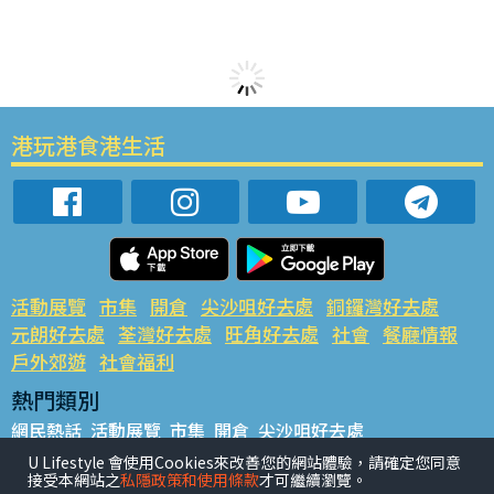
港玩港食港生活
活動展覽
市集
開倉
尖沙咀好去處
銅鑼灣好去處
元朗好去處
荃灣好去處
旺角好去處
社會
餐廳情報
戶外郊遊
社會福利
熱門類別
網民熱話
活動展覽
市集
開倉
尖沙咀好去處
銅鑼灣好去處
元朗好去處
荃灣好去處
旺角好去處
社會
U Lifestyle 會使用Cookies來改善您的網站體驗，請確定您同意
接受本網站之
私隱政策和使用條款
才可繼續瀏覽。
餐廳情報
戶外郊遊