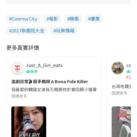
Cinema City
電影
睇戲
優惠
2017新戲院大全
玩樂情報
更多真實評價
Just_A_Girl_eats
co c
娛樂
吹
台灣
追劇日常🎬 殺手媽咪 A Bona Fide Killer
台灣地鐵宣
我最愛的韓國女演員孔曉振終於要回歸小螢幕啦!這次的劇本改編自同名
閱讀更多
閱讀更多