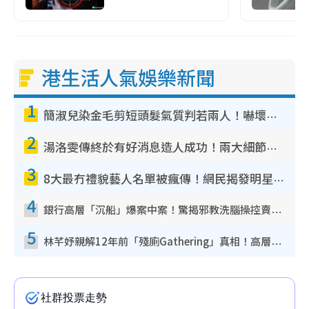
港生活人氣娛樂新聞
1
簡淑兒染金毛剪短頭髮氣質判若兩人！嚇壞老公麥大力都認唔出：「你做咩事？」
2
湯洛雯傳終於有好消息造人成功！兩大細節曝孕味極濃惹猜測：大肚婆先會咁！
3
8大最冇禮貌藝人名單被瘋傳！網民揭發明星真面目 一致數臭呢位係無品天花板？
4
銀行高層「沉船」爆案中案！驚揭邪教洗腦操控賣淫被吞600萬 幕後黑手講多錯多
5
林芊妤親解12年前「殘廁Gathering」真相！高層解約一句話重創尊嚴至今拒返TVB