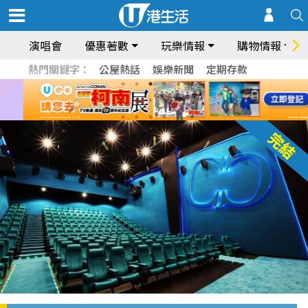
演唱會
優惠著數
玩樂情報
購物情報
熱門關鍵字：
公屋熱話
娛樂新聞
定期存款