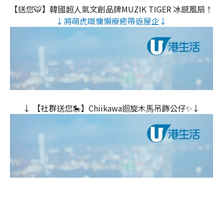
【送您🐯】韓國超人氣文創品牌MUZIK TIGER 冰感風扇！
↓將萌虎嘅慵懶療癒帶返屋企↓
↓ 【社群送您🎠】Chiikawa迴旋木⾺吊飾公仔✨↓