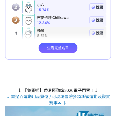
↓ 【免費送】香港運動節2026電子門票！↓
↓ 設過百運動用品攤位 / 可現場體驗多項新穎運動及觀賞
賽事🔥 ↓