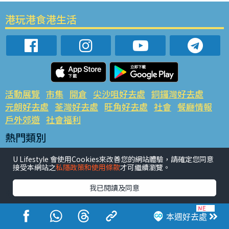
港玩港食港生活
活動展覽
市集
開倉
尖沙咀好去處
銅鑼灣好去處
元朗好去處
荃灣好去處
旺角好去處
社會
餐廳情報
戶外郊遊
社會福利
熱門類別
網民熱話
活動展覽
市集
開倉
尖沙咀好去處
U Lifestyle 會使用Cookies來改善您的網站體驗，請確定您同意
銅鑼灣好去處
元朗好去處
荃灣好去處
旺角好去處
社會
接受本網站之
私隱政策和使用條款
才可繼續瀏覽。
餐廳情報
戶外郊遊
我已閱讀及同意
熱門標籤
#UGO搵好去處
#人氣活動推介
#美食社群熱話
本週好去處
#親子玩樂好去處
#ULifestyle應用程式
#限時搶