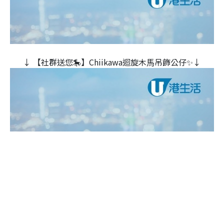
↓ 【社群送您🎠】Chiikawa迴旋木⾺吊飾公仔✨↓