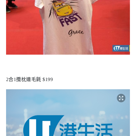
2合1攬枕連毛氈 $199