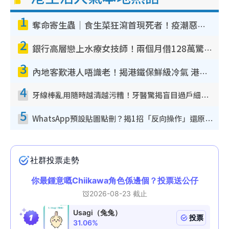
1
奪命寄生蟲｜食生菜狂瀉首現死者！疫潮惡化錄1.8萬宗病例 揭洗菜3大謬誤
2
銀行高層戀上水療女技師！兩個月借128萬驚覺「沉船」沉落火海 揭背後疑似邪教操控賣淫
3
內地客歎港人唔識老！揭港鐵保鮮級冷氣 港人求放過：咪投訴
4
牙線棒亂用隨時越清越污糟！牙醫驚揭盲目過戶細菌恐致蛀牙：呢種先係日常真保養
5
WhatsApp預設貼圖點刪？揭1招「反向操作」還原簡潔介面 附3步實測教學