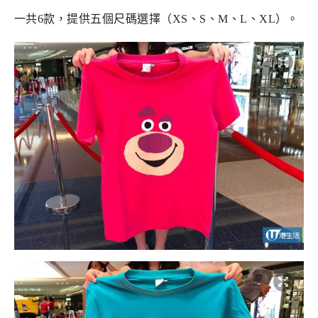
一共6款，提供五個尺碼選擇（XS、S、M、L、XL）。