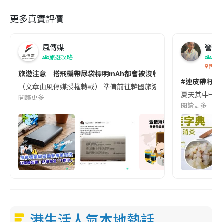
更多真實評價
風傳媒
營養教
旅遊攻略
生
香港
旅遊注意｜搭飛機帶尿袋標明mAh都會被沒收😱出發前切記檢查「1
#連皮帶籽都
（文章由風傳媒授權轉載） 準備前往韓國旅遊的民眾，近期要特別留
夏天其中一種時
閱讀更多
閱讀更多
港生活人氣本地熱話