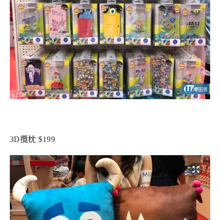
3D攬枕 $199