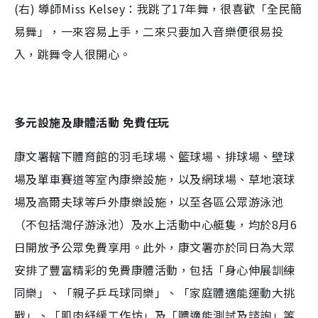
(右) 導師Miss Kelsey：我跳了17年舞，很喜歡「全民簡
易舞」，一來容易上手，二來只要加入音樂便很易投
入，跳舞令人很開心。
多元設施及康體活動 免費任玩
康文署轄下體育館的羽毛球場、籃球場、排球場、壁球
場及單車賽道等室內康樂設施，以及網球場、草地滾球
場及高爾夫球等戶外康樂設施，以至各區公眾游泳池
（不包括灣仔游泳池）及水上活動中心艇隻，均於8月6
日開放予公眾免費享用。此外，康文署亦於同日為大眾
安排了豐富精彩的免費康體活動，包括「身心伸展訓練
同樂」、「親子乒乓球同樂」、「家庭體適能運動大挑
戰」、「肌肉紓緩工作坊」及「體適能測試及諮詢」等