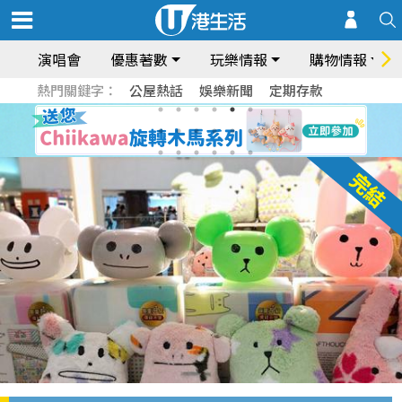
演唱會
優惠著數
玩樂情報
購物情報
熱門關鍵字：
公屋熱話
娛樂新聞
定期存款