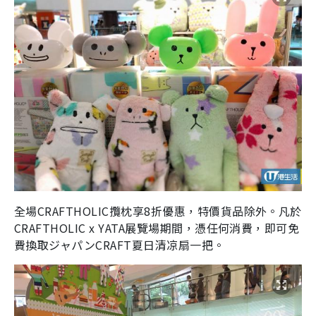
全場CRAFTHOLIC攬枕享8折優惠，特價貨品除外。凡於
CRAFTHOLIC x YATA展覽場期間，憑任何消費，即可免
費換取ジャパンCRAFT夏日清凉扇一把。