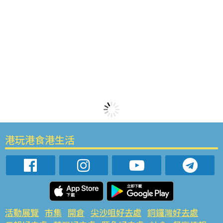
港玩港食港生活
活動展覽
市集
開倉
尖沙咀好去處
銅鑼灣好去處