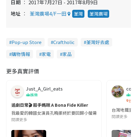
日期
2017年7月27日 - 2017年8月9日
地址
荃灣廣場4/F一田
荃灣
荃灣廣場
Pop-up Store
Craftholic
荃灣好去處
購物情報
家電
家品
更多真實評價
Just_A_Girl_eats
co c
娛樂
吹
台灣
追劇日常🎬 殺手媽咪 A Bona Fide Killer
台灣地鐵宣
我最愛的韓國女演員孔曉振終於要回歸小螢幕啦!這次的劇本改編自同名
閱讀更多
閱讀更多