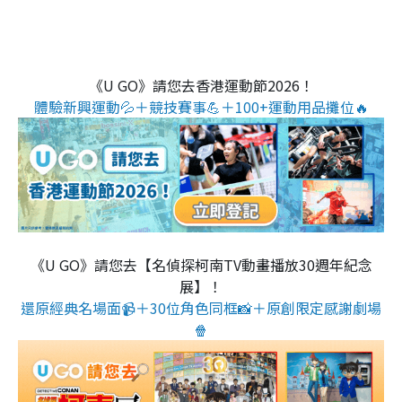
《U GO》請您去香港運動節2026！
體驗新興運動💦＋競技賽事💪＋100+運動用品攤位🔥
《U GO》請您去【名偵探柯南TV動畫播放30週年紀念
展】！
還原經典名場面📹＋30位角色同框📸＋原創限定感謝劇場
🍿