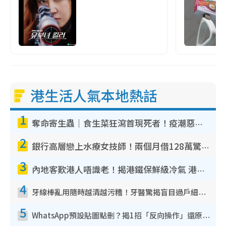
港生活人氣本地熱話
1
奪命寄生蟲｜食生菜狂瀉首現死者！疫潮惡化錄1.8萬宗病例 揭洗菜3大謬誤
2
銀行高層戀上水療女技師！兩個月借128萬驚覺「沉船」沉落火海 揭背後疑似邪教操控賣淫
3
內地客歎港人唔識老！揭港鐵保鮮級冷氣 港人求放過：咪投訴
4
牙線棒亂用隨時越清越污糟！牙醫驚揭盲目過戶細菌恐致蛀牙：呢種先係日常真保養
5
WhatsApp預設貼圖點刪？揭1招「反向操作」還原簡潔介面 附3步實測教學