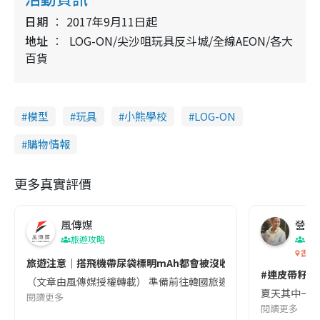
日期
2017年9月11日起
地址
LOG-ON/尖沙咀玩具反斗城/全線AEON/各大
百貨
模型
玩具
小熊學校
LOG-ON
購物情報
更多真實評價
風傳媒
營養教
旅遊攻略
生
香港
旅遊注意｜搭飛機帶尿袋標明mAh都會被沒收😱出發前切記檢查「1
#連皮帶籽都
（文章由風傳媒授權轉載） 準備前往韓國旅遊的民眾，近期要特別留
夏天其中一種時
閱讀更多
閱讀更多