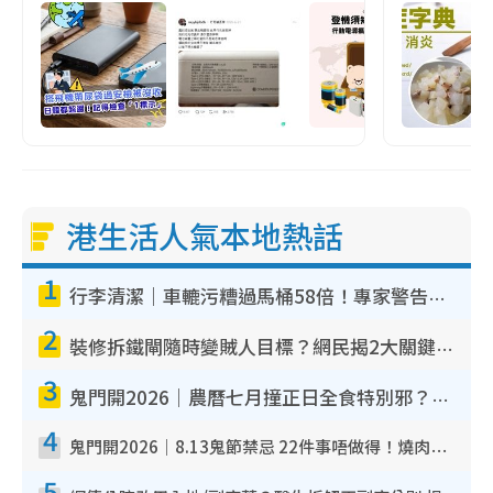
港生活人氣本地熱話
1
行李清潔｜車轆污糟過馬桶58倍！專家警告忌用酒精抹 教1招免污手除菌
2
裝修拆鐵閘隨時變賊人目標？網民揭2大關鍵用途：裝新式等於白裝？附新舊鐵閘分別
3
鬼門開2026｜農曆七月撞正日全食特別邪？專家警告切忌做一事！揭4大禁忌+2招保平安
4
鬼門開2026｜8.13鬼節禁忌 22件事唔做得！燒肉、刺身要少食？半夜勿吹口哨/打呢個電話
5