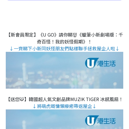
【新會員限定】《U GO》請你睇👹《蠟筆小新劇場版：千
奇百怪！我的妖怪假期》！
↓一齊睇下小新同妖怪朋友們點樣聯手拯救屋企人啦↓
【送您🐯】韓國超人氣文創品牌MUZIK TIGER 冰感風扇！
↓將萌虎嘅慵懶療癒帶返屋企↓