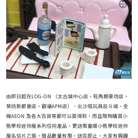
由即日起在
LOG-ON
（太古城中心店，旺角朗豪坊店，
葵坊新都會店，觀塘APM店）、尖沙咀玩具反斗城、全
線AEON 及各大百貨等
都可以買得到，而且現時
購買小
熊學校迷你屋系列任何產品，更送限量版小熊學校迷你
屋名信片乙張。贈品數量有限，送完即止，大家
有興趣