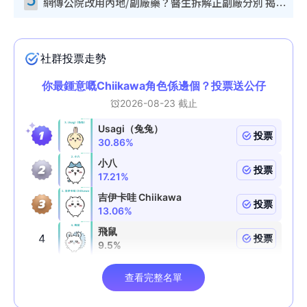
網傳公院改用內地/副廠藥？醫生拆解正副廠分別 揭4類人換藥隨時出事