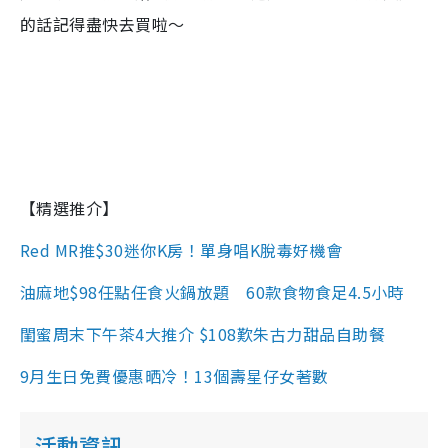
的話
記得盡快去買啦～
【精選推介】
Red MR推$30迷你K房！單身唱K脫毒好機會
油麻地$98任點任食火鍋放題 60款食物食足4.5小時
閨蜜周末下午茶4大推介 $108歎朱古力甜品自助餐
9月生日免費優惠晒冷！13個壽星仔女著數
活動資訊