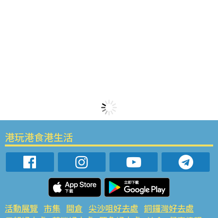
港玩港食港生活
活動展覽
市集
開倉
尖沙咀好去處
銅鑼灣好去處