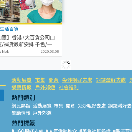
生活百貨
口罩】香港7大百貨公司口
/補貨最新安排 千色/一
施/LOG-ON
y Mok
2020.03.06
活動展覽
市集
開倉
尖沙咀好去處
銅鑼灣好去處
餐廳情報
戶外郊遊
社會福利
熱門類別
網民熱話
活動展覽
市集
開倉
尖沙咀好去處
銅鑼灣好去
餐廳情報
戶外郊遊
熱門標籤
#UGO搵好去處
#人氣活動推介
#美食社群熱話
#親子玩