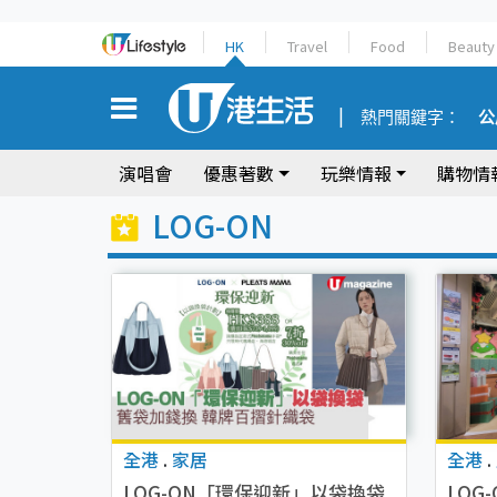
HK
Travel
Food
Beauty
熱門關鍵字：
公
演唱會
優惠著數
玩樂情報
購物情
LOG-ON
全港
.
家居
全港
.
LOG-ON「環保迎新」以袋換袋
LOG