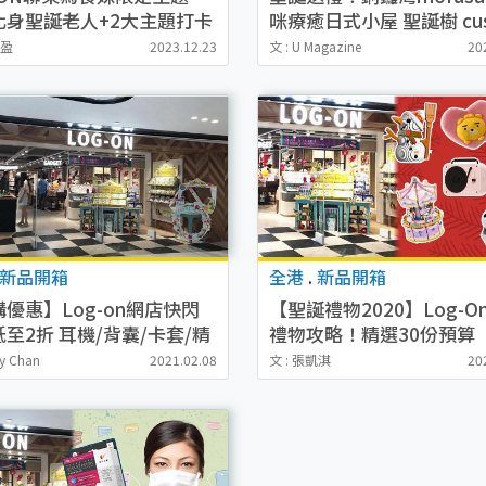
化身聖誕老人+2大主題打卡
咪療癒日式小屋 聖誕樹 cus
附地址詳情)
+小夜燈+達磨盲盒
卓盈
2023.12.23
文 : U Magazine
20
新品開箱
全港
.
新品開箱
優惠】Log-on網店快閃
【聖誕禮物2020】Log-O
至2折 耳機/背囊/卡套/精
禮物攻略！精選30份預算
4起
$100/$200/$300內卡通
cy Chan
2021.02.08
文 : 張凱淇
20
品/雜貨