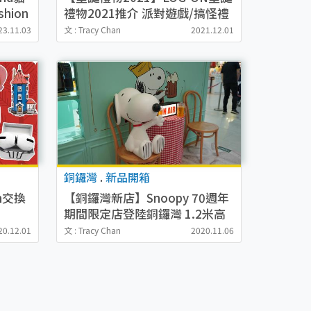
hion
禮物2021推介 派對遊戲/搞怪禮
物/卡通精品
23.11.03
文 : Tracy Chan
2021.12.01
銅鑼灣
.
新品開箱
n交換
【銅鑼灣新店】Snoopy 70週年
期間限定店登陸銅鑼灣 1.2米高
精品/家
爆炸頭Snoopy/公仔/結他/文具
20.12.01
文 : Tracy Chan
2020.11.06