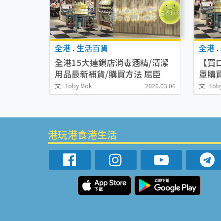
全港
.
生活百貨
全港
.
全港15大連鎖店消毒酒精/清潔
【買
用品最新補貨/購買方法 屈臣
罩購買
氏/HKTVmall/百佳
田/先
文 : Toby Mok
2020.03.06
文 : Tob
港玩港食港生活