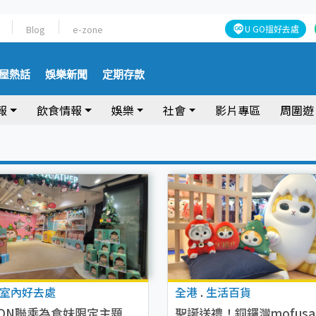
Blog
e-zone
U GO搵好去處
屋熱話
娛樂新聞
定期存款
報
飲食情報
娛樂
社會
影片專區
周圍遊
室內好去處
全港
.
生活百貨
-ON聯乘為食妹限定主題
聖誕送禮！銅鑼灣mofusa