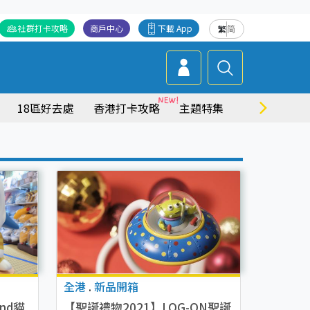
社群打卡攻略
商戶中心
下載 App
繁
简
18區好去處
香港打卡攻略
主題特集
商場情報
全港
.
新品開箱
nd貓
【聖誕禮物2021】LOG-ON聖誕