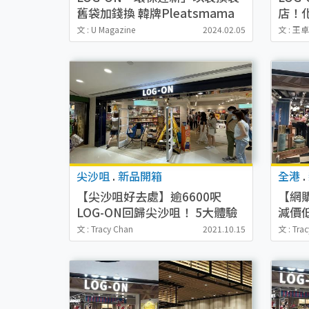
舊袋加錢換 韓牌Pleatsmama
店！
百摺針織袋
位 (
文 : U Magazine
2024.02.05
文 : 王
尖沙咀
.
新品開箱
全港
.
【尖沙咀好去處】逾6600呎
【網購
LOG-ON回歸尖沙咀！ 5大體驗
減價低
專區+DIY錄音心意卡
品$3
文 : Tracy Chan
2021.10.15
文 : Tra