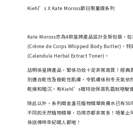
Kiehl’s X Kate Moross
節日限量版系列
Kate Moross
亦為
4
款皇牌產品設計全新包裝，包
(Crème de Corps Whipped Body Butter)
、特
(Calendula Herbal Extract Toner)
。
話明係皇牌產品，緊係功效十足非常高質！經典
別適合乾性及極乾性肌膚，令肌膚係秋冬天氣依
乾燥和暗沉，有
Kiehl’s
嘅特效保濕乳霜就唔駛
除此以外，系列嘅金盞花植物精華爽膚水已有
50
不同的天然植物精華，功用亦都非常多！唔單止
係送俾咩年紀嘅人都啱！