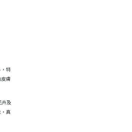
料，特
怕皮膚
花卉及
象，真