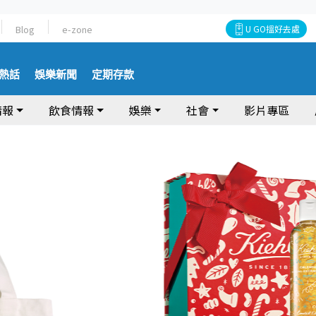
Blog
e-zone
U GO搵好去處
熱話
娛樂新聞
定期存款
情報
飲食情報
娛樂
社會
影片專區