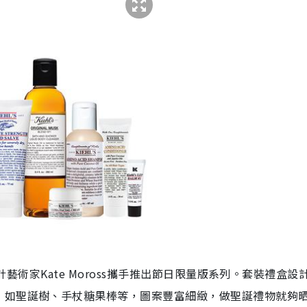
設計藝術家Kate Moross攜手推出節日限量版系列。套裝禮盒設
，如聖誕樹、手杖糖果棒等，圖案豐富細緻，做聖誕禮物就夠