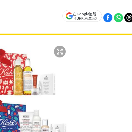
在Google追蹤
《UHK 港生活》