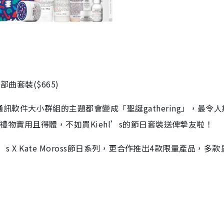
曲套裝($665)
軟件大小群組的主題都會變成「聖誕gathering」，最令人
的禮物實用且得體，不如買Kiehl’s的節日套裝送俾摯友啦！
’s X Kate Moross節日系列，更合作推出4款限量產品，多