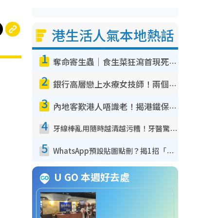
港生活人氣本地熱話
1
奪命寄生蟲｜食生菜狂瀉首現死者！疫潮惡化錄1.8萬宗病例 揭洗菜3大謬誤
2
銀行高層戀上水療女技師！兩個月借128萬驚覺「沉船」沉落火海 揭背後疑似邪教操控賣淫
3
內地客歎港人唔識老！揭港鐵保鮮級冷氣 港人求放過：咪投訴
4
牙線棒亂用隨時越清越污糟！牙醫驚揭盲目過戶細菌恐致蛀牙：呢種先係日常真保養
5
WhatsApp預設貼圖點刪？揭1招「反向操作」還原簡潔介面 附3步實測教學
U GO 本週好去處