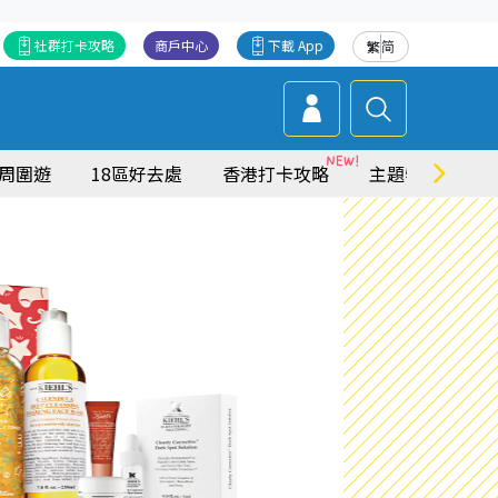
社群打卡攻略
商戶中心
下載 App
繁
简
周圍遊
18區好去處
香港打卡攻略
主題特集