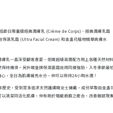
括節日限量版經典潤膚乳
(Crème de Corps)
、經典潤膚乳霜
效保濕乳霜
(Ultra Facial Cream)
和金盞花植物精華爽膚水
潤膚乳一直深受顧客喜愛，佢嘅超級滋潤配方用上各種天然材
然保持嫩滑。另外嘅皇牌保濕面霜效用同樣強勁，入冬季節最
擔心，全日為肌膚補充水分，仲可以保持
24
小時水潤！
年歷史，受到眾多追求天然護膚嘅女士擁戴，成份萃取自金盞
可以清潔同活化肌膚，仲有助於暗瘡疤痕之癒合，改善敏感現