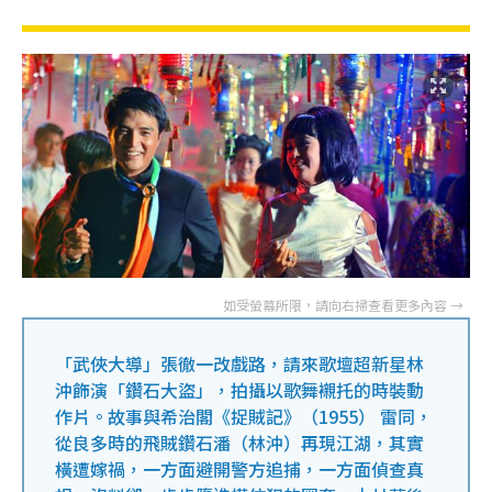
「武俠大導」張徹一改戲路，請來歌壇超新星林
沖飾演「鑽石大盜」，拍攝以歌舞襯托的時裝動
作片。故事與希治閣《捉賊記》（1955） 雷同，
從良多時的飛賊鑽石潘（林沖）再現江湖，其實
橫遭嫁禍，一方面避開警方追捕，一方面偵查真