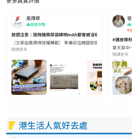
更多真實評價
風傳媒
營養教
旅遊攻略
生
香港
旅遊注意｜搭飛機帶尿袋標明mAh都會被沒收😱出發前切記檢查「1
#連皮帶籽都
（文章由風傳媒授權轉載） 準備前往韓國旅遊的民眾，近期要特別留
夏天其中一種時
閱讀更多
閱讀更多
港生活人氣好去處