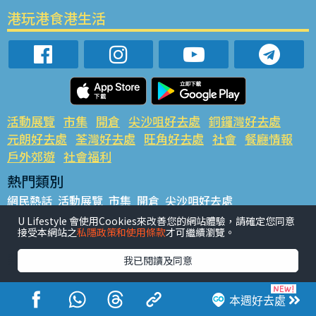
港玩港食港生活
活動展覽
市集
開倉
尖沙咀好去處
銅鑼灣好去處
元朗好去處
荃灣好去處
旺角好去處
社會
餐廳情報
戶外郊遊
社會福利
熱門類別
網民熱話
活動展覽
市集
開倉
尖沙咀好去處
銅鑼灣好去處
元朗好去處
荃灣好去處
旺角好去處
社會
U Lifestyle 會使用Cookies來改善您的網站體驗，請確定您同意
接受本網站之
私隱政策和使用條款
才可繼續瀏覽。
餐廳情報
戶外郊遊
熱門標籤
我已閱讀及同意
#UGO搵好去處
#人氣活動推介
#美食社群熱話
#親子玩樂好去處
#ULifestyle應用程式
#限時搶
本週好去處
#UJetso禮物放送
#ULifestyle商戶中心
#著數
#網絡熱話