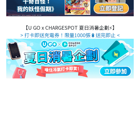
【U GO x CHARGESPOT 夏日消暑企劃⚡】
> 打卡即送充電券！限量1000張🔋送完即止 <