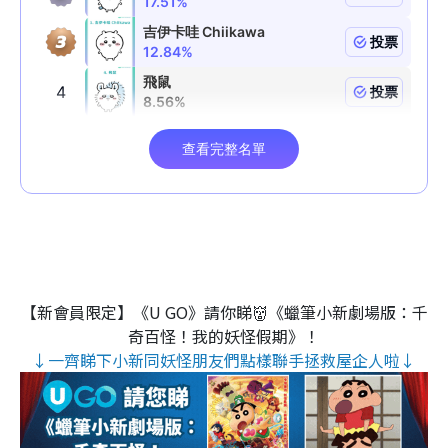
【新會員限定】《U GO》請你睇👹《蠟筆小新劇場版：千
奇百怪！我的妖怪假期》！
↓一齊睇下小新同妖怪朋友們點樣聯手拯救屋企人啦↓