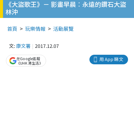
《大盜歌王》－ 影畫早晨︰永遠的鑽石大盜
林沖
首頁
玩樂情報
活動展覽
文:
康文署
2017.12.07
在Google追蹤
用 App 睇文
《UHK 港生活》