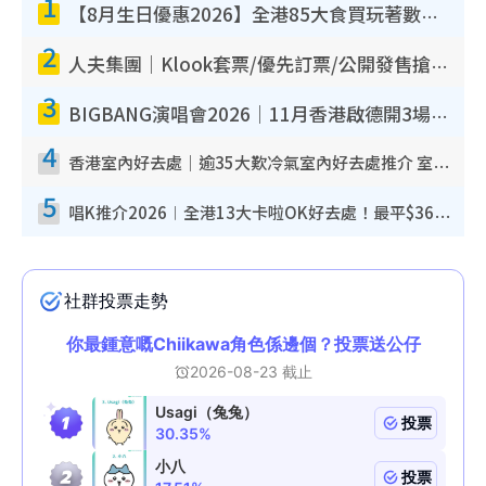
1
【8月生日優惠2026】全港85大食買玩著數攻略 自助餐/火鍋放題同行免費＋誠品/DONKI送現金券
2
人夫集團｜Klook套票/優先訂票/公開發售搶飛攻略！附票價.購票連結.場地座位表
3
BIGBANG演唱會2026｜11月香港啟德開3場！實名制VIP申請、優先購票攻略
4
香港室內好去處｜逾35大歎冷氣室內好去處推介 室內活動免費避雨無懼落雨
5
唱K推介2026︱全港13大卡啦OK好去處！最平$36起 日文K都有！(附地址+收費詳情)