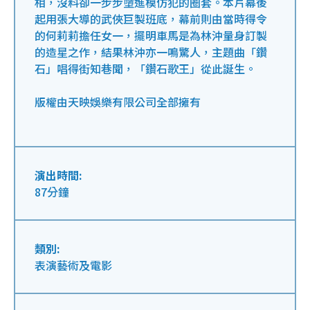
相，沒料卻一步步墮進模仿犯的圈套。本片幕後
起用張大導的武俠巨製班底，幕前則由當時得令
的何莉莉擔任女一，擺明車馬是為林沖量身訂製
的造星之作，結果林沖亦一鳴驚人，主題曲「鑽
石」唱得街知巷聞，「鑽石歌王」從此誕生。
版權由天映娛樂有限公司全部擁有
演出時間:
87分鐘
類別:
表演藝術及電影