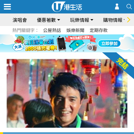
演唱會
優惠著數
玩樂情報
購物情報
熱門關鍵字：
公屋熱話
娛樂新聞
定期存款