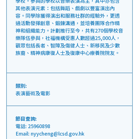
學校。參與的學校以音樂表演為主，其中亦包含
其他表演元素：包括舞蹈、戲劇以豐富演出內
容。同學除獲得演出和服務社群的經驗外，更透
過活動發揮創意、鍛鍊溝通，並培養團隊合作精
神和組織能力。計劃推行至今，共有270個學校音
樂隊伍參與，社福機構受惠人數超過25,000人，
觀眾包括長者、智障及傷健人士、新移民及少數
族裔、精神病康復人士及復康中心療養院院友。
類別:
表演藝術及電影
節目查詢:
電話: 25960898
Email: nyycheng@lcsd.gov.hk