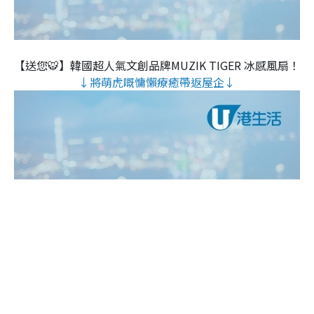
【送您🐯】韓國超人氣文創品牌MUZIK TIGER 冰感風扇！
↓將萌虎嘅慵懶療癒帶返屋企↓