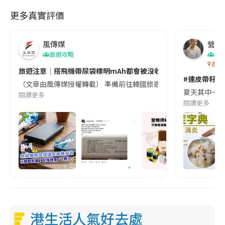
更多真實評價
風傳媒
營養教
旅遊攻略
生
香港
旅遊注意｜搭飛機帶尿袋標明mAh都會被沒收😱出發前切記檢查「1
#連皮帶籽都
（文章由風傳媒授權轉載） 準備前往韓國旅遊的民眾，近期要特別留
夏天其中一種時
閱讀更多
閱讀更多
港生活人氣好去處