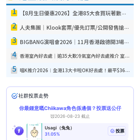
1
【8月生日優惠2026】全港85大食買玩著數攻略 自助餐/火鍋放題同行免費＋誠品/DONKI送現金券
2
人夫集團｜Klook套票/優先訂票/公開發售搶飛攻略！附票價.購票連結.場地座位表
3
BIGBANG演唱會2026｜11月香港啟德開3場！實名制VIP申請、優先購票攻略
4
香港室內好去處｜逾35大歎冷氣室內好去處推介 室內活動免費避雨無懼落雨
5
唱K推介2026︱全港13大卡啦OK好去處！最平$36起 日文K都有！(附地址+收費詳情)