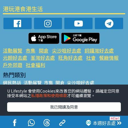
港玩港食港生活
活動展覽
市集
開倉
尖沙咀好去處
銅鑼灣好去處
元朗好去處
荃灣好去處
旺角好去處
社會
餐廳情報
戶外郊遊
社會福利
熱門類別
網民熱話
活動展覽
市集
開倉
尖沙咀好去處
銅鑼灣好去處
元朗好去處
荃灣好去處
旺角好去處
社會
U Lifestyle 會使用Cookies來改善您的網站體驗，請確定您同意
接受本網站之
私隱政策和使用條款
才可繼續瀏覽。
餐廳情報
戶外郊遊
熱門標籤
我已閱讀及同意
#UGO搵好去處
#人氣活動推介
#美食社群熱話
#親子玩樂好去處
#ULifestyle應用程式
#限時搶
本週好去處
#UJetso禮物放送
#ULifestyle商戶中心
#著數
#網絡熱話