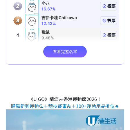
《U GO》請您去香港運動節2026！
體驗新興運動💦＋競技賽事💪＋100+運動用品攤位🔥