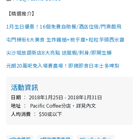
【精選推介】
1月生日優惠！16個免費自助餐/酒店住宿/門票戲飛
屯門掃街6大美食 生炸雞槌+梳乎厘+粒粒芋頭西米露
尖沙咀放題新店8大亮點 送龍蝦/刺身/即開生蠔
元朗20萬呎免入場費農場！即摘即食日本士多啤梨
活動資訊
日期
2018年1月25日 - 2018年1月31日
地址
Pacific Coffee分店，詳見內文
人均消費
$50或以下