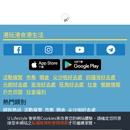
港玩港食港生活
活動展覽
市集
開倉
尖沙咀好去處
銅鑼灣好去處
元朗好去處
荃灣好去處
旺角好去處
社會
餐廳情報
戶外郊遊
社會福利
熱門類別
網民熱話
活動展覽
市集
開倉
尖沙咀好去處
銅鑼灣好去處
元朗好去處
荃灣好去處
旺角好去處
社會
U Lifestyle 會使用Cookies來改善您的網站體驗，請確定您同意
接受本網站之
私隱政策和使用條款
才可繼續瀏覽。
餐廳情報
戶外郊遊