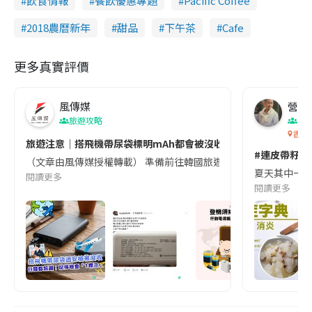
飲食情報
餐飲優惠專題
Pacific Coffee
2018農曆新年
甜品
下午茶
Cafe
更多真實評價
風傳媒
營養教
旅遊攻略
生
香港
旅遊注意｜搭飛機帶尿袋標明mAh都會被沒收😱出發前切記檢查「1
#連皮帶籽都
（文章由風傳媒授權轉載） 準備前往韓國旅遊的民眾，近期要特別留
夏天其中一種時
閱讀更多
閱讀更多