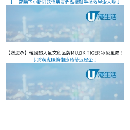
↓一齊睇下小新同妖怪朋友們點樣聯手拯救屋企人啦↓
【送您🐯】韓國超人氣文創品牌MUZIK TIGER 冰感風扇！
↓將萌虎嘅慵懶療癒帶返屋企↓