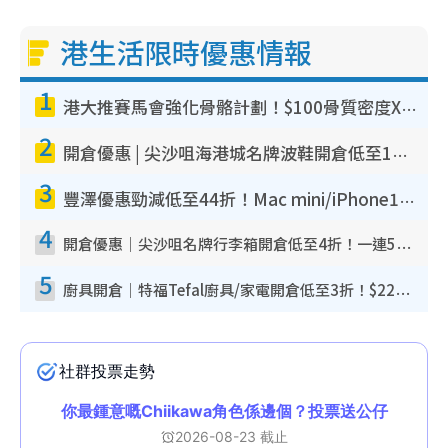
港生活限時優惠情報
1
港大推賽馬會強化骨骼計劃！$100骨質密度X光檢查 完成免費運動訓練送超市禮券！附參加資格
2
開倉優惠 | 尖沙咀海港城名牌波鞋開倉低至1折！On鞋$899起／Joy&Peace鞋履$98起
3
豐澤優惠勁減低至44折！Mac mini/iPhone17Pro大減價！廚房家電$220起
4
開倉優惠｜尖沙咀名牌行李箱開倉低至4折！一連5日 American Tourister/ace./Hallmark $200起！
5
廚具開倉｜特福Tefal廚具/家電開倉低至3折！$220起買平底鍋/炒鑊/湯煲！電飯煲/吸塵機/燙斗$418起