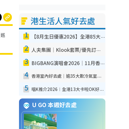
港生活人氣好去處
1
日巡
【8月生日優惠2026】全港85大食買玩著數攻略 自助餐/火鍋放題同行免費＋誠品/DONKI送現金券
2
人夫集團｜Klook套票/優先訂票/公開發售搶飛攻略！附票價.購票連結.場地座位表
3
BIGBANG演唱會2026｜11月香港啟德開3場！實名制VIP申請、優先購票攻略
4
香港室內好去處｜逾35大歎冷氣室內好去處推介 室內活動免費避雨無懼落雨
5
唱K推介2026︱全港13大卡啦OK好去處！最平$36起 日文K都有！(附地址+收費詳情)
U GO 本週好去處