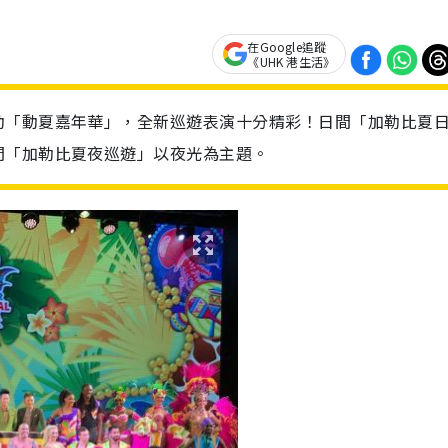
在Google追蹤
《UHK 港生活》
動「動夏嘉年華」，全新巡遊表演十分精彩！日間「加勒比夏
間「加勒比夏夜巡遊」以夜光為主題。