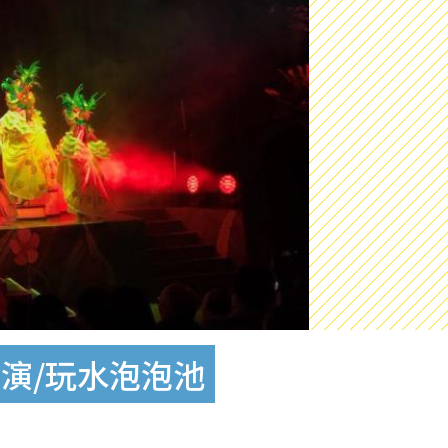
演/玩水泡泡池