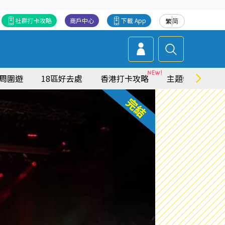
社群打卡攻略
商戶中心
下載 App
繁
简
周圍遊
18區好去處
香港打卡攻略
主題特集