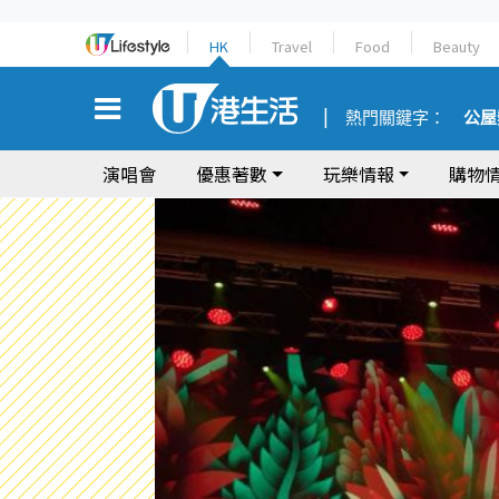
HK
Travel
Food
Beauty
熱門關鍵字：
公屋
演唱會
優惠著數
玩樂情報
購物