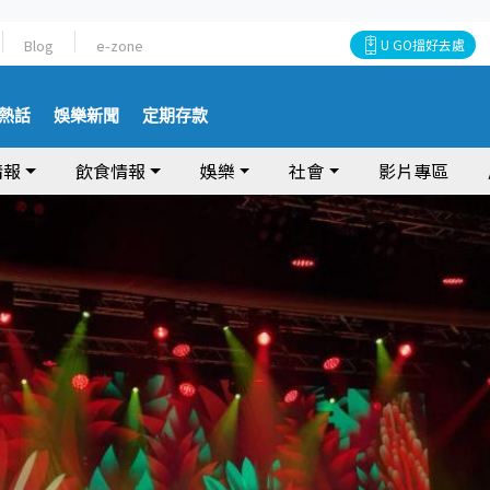
Blog
e-zone
U GO搵好去處
熱話
娛樂新聞
定期存款
情報
飲食情報
娛樂
社會
影片專區