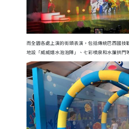
而全園各處上演的街頭表演，包括傳統巴西國技
地設「威威嬉水泡泡陣」、七彩噴泉和水簾拱門