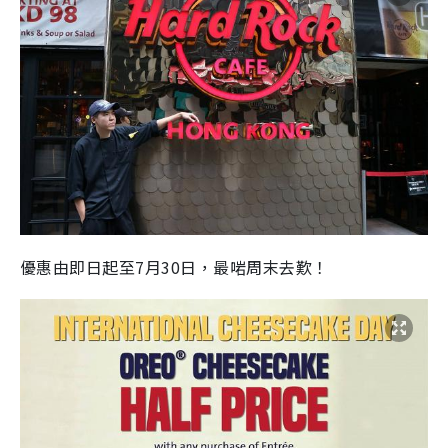
優惠由即日起至
7
月
30
日，最啱周末去歎！