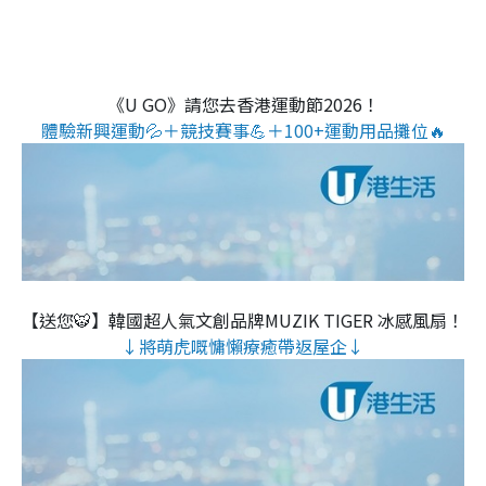
《U GO》請您去香港運動節2026！
體驗新興運動💦＋競技賽事💪＋100+運動用品攤位🔥
【送您🐯】韓國超人氣文創品牌MUZIK TIGER 冰感風扇！
↓將萌虎嘅慵懶療癒帶返屋企↓