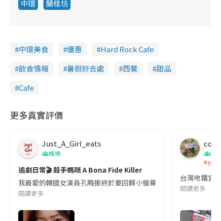
中環
蘭桂坊
中環美食
優惠
Hard Rock Cafe
飲食情報
暑假好去處
西餐
甜品
Cafe
更多真實評價
Just_A_Girl_eats
co c
娛樂
吹
台灣
追劇日常🎬 殺手媽咪 A Bona Fide Killer
台灣地鐵宣
我最愛的韓國女演員孔曉振終於要回歸小螢幕啦!這次的劇本改編自同名
閱讀更多
閱讀更多