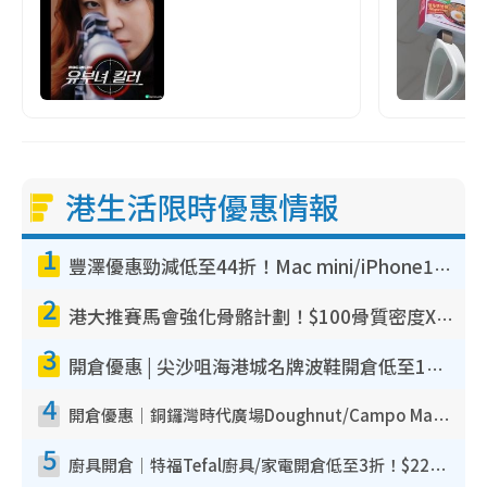
港生活限時優惠情報
1
豐澤優惠勁減低至44折！Mac mini/iPhone17Pro大減價！廚房家電$220起
2
港大推賽馬會強化骨骼計劃！$100骨質密度X光檢查 完成免費運動訓練送超市禮券！附參加資格
3
開倉優惠 | 尖沙咀海港城名牌波鞋開倉低至1折！On鞋$899起／Joy&Peace鞋履$98起
4
開倉優惠｜銅鑼灣時代廣場Doughnut/Campo Marzio開倉低至1折！背囊、書包、手袋劈價$200起
5
廚具開倉｜特福Tefal廚具/家電開倉低至3折！$220起買平底鍋/炒鑊/湯煲！電飯煲/吸塵機/燙斗$418起