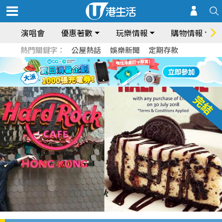
演唱會
優惠著數
玩樂情報
購物情報
熱門關鍵字：
公屋熱話
娛樂新聞
定期存款