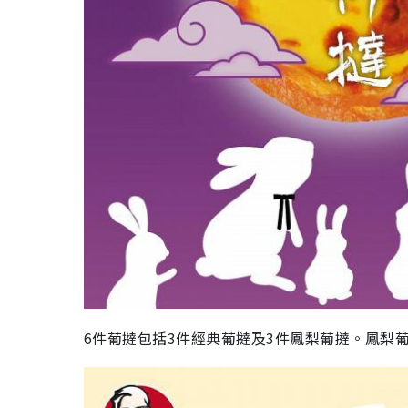
6件葡撻包括3件經典葡撻及3件鳳梨葡撻。鳳梨