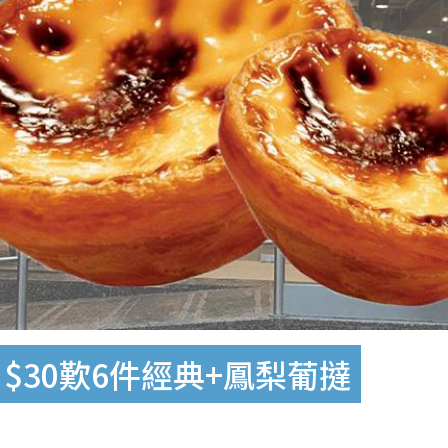
$30歎6件經典+鳳梨葡撻