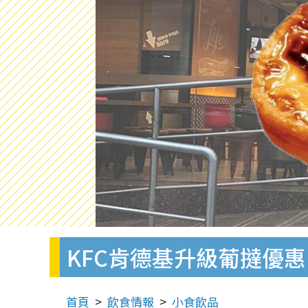
KFC肯德基升級葡撻優惠 
首頁
飲食情報
小食飲品