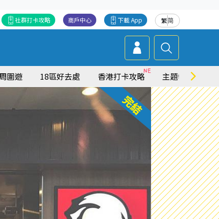
社群打卡攻略
商戶中心
下載 App
繁
简
周圍遊
18區好去處
香港打卡攻略
主題特集