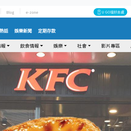
Blog
e-zone
U GO搵好去處
熱話
娛樂新聞
定期存款
情報
飲食情報
娛樂
社會
影片專區