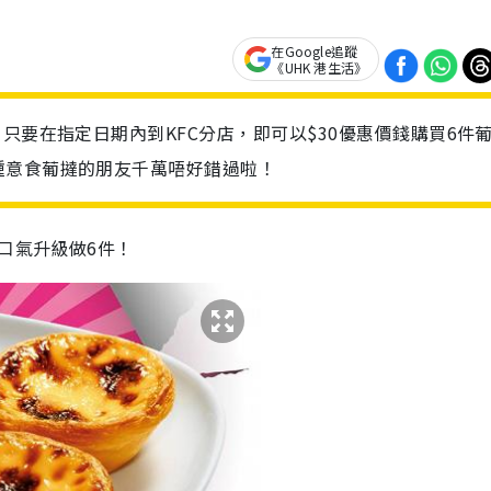
在Google追蹤
《UHK 港生活》
只要在指定日期內到KFC分店，即可以$30優惠價錢購買6件
鍾意食葡撻的朋友千萬唔好錯過啦！
一口氣升級做6件！