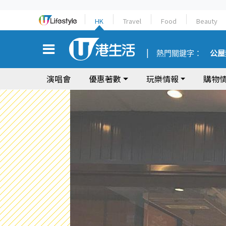
HK
Travel
Food
Beauty
熱門關鍵字：
公屋
演唱會
優惠著數
玩樂情報
購物