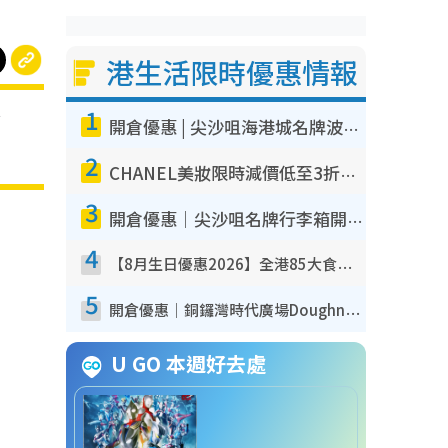
港生活限時優惠情報
1
葡
開倉優惠 | 尖沙咀海港城名牌波鞋開倉低至1折！On鞋$899起／Joy&Peace鞋履$98起
2
CHANEL美妝限時減價低至3折！人氣粉底/唇膏/精華液低至$275！COCO香水都有平
3
開倉優惠｜尖沙咀名牌行李箱開倉低至4折！一連5日 American Tourister/ace./Hallmark $200起！
4
【8月生日優惠2026】全港85大食買玩著數攻略 自助餐/火鍋放題同行免費＋誠品/DONKI送現金券
5
開倉優惠｜銅鑼灣時代廣場Doughnut/Campo Marzio開倉低至1折！背囊、書包、手袋劈價$200起
U GO 本週好去處