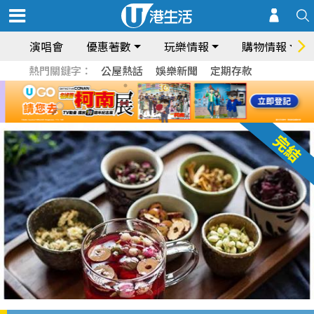
演唱會
優惠著數
玩樂情報
購物情報
熱門關鍵字：
公屋熱話
娛樂新聞
定期存款