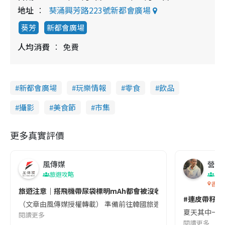
地址
葵涌興芳路223號新都會廣場
葵芳
新都會廣場
人均消費
免費
新都會廣場
玩樂情報
零食
飲品
攝影
美食節
市集
更多真實評價
風傳媒
營養教
旅遊攻略
生
香港
旅遊注意｜搭飛機帶尿袋標明mAh都會被沒收😱出發前切記檢查「1
#連皮帶籽都
（文章由風傳媒授權轉載） 準備前往韓國旅遊的民眾，近期要特別留
夏天其中一種時
閱讀更多
閱讀更多