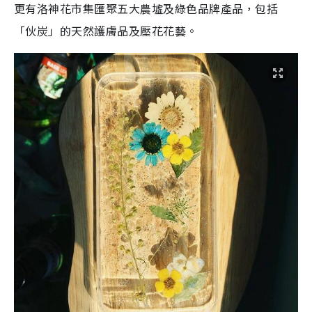
更有洛神花市集匯聚五大農墟及綠色品牌產品，包括
「伙炭」的天然護膚品及壓花花藝。