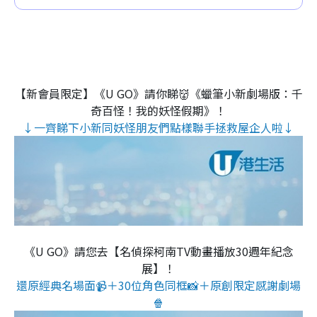
【新會員限定】《U GO》請你睇👹《蠟筆小新劇場版：千
奇百怪！我的妖怪假期》！
↓一齊睇下小新同妖怪朋友們點樣聯手拯救屋企人啦↓
《U GO》請您去【名偵探柯南TV動畫播放30週年紀念
展】！
還原經典名場面📹＋30位角色同框📸＋原創限定感謝劇場
🍿