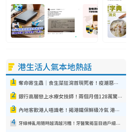
港生活人氣本地熱話
1
奪命寄生蟲｜食生菜狂瀉首現死者！疫潮惡化錄1.8萬宗病例 揭洗菜3大謬誤
2
銀行高層戀上水療女技師！兩個月借128萬驚覺「沉船」沉落火海 揭背後疑似邪教操控賣淫
3
內地客歎港人唔識老！揭港鐵保鮮級冷氣 港人求放過：咪投訴
4
牙線棒亂用隨時越清越污糟！牙醫驚揭盲目過戶細菌恐致蛀牙：呢種先係日常真保養