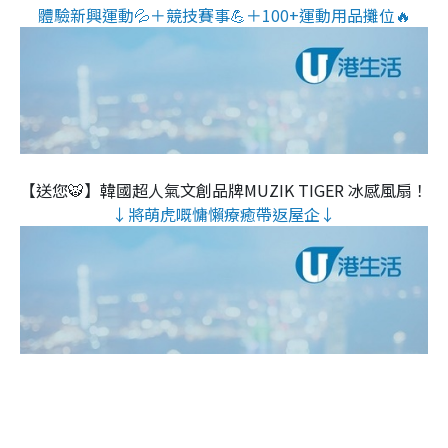
體驗新興運動💦＋競技賽事💪＋100+運動用品攤位🔥
【送您🐯】韓國超人氣文創品牌MUZIK TIGER 冰感風扇！
↓將萌虎嘅慵懶療癒帶返屋企↓