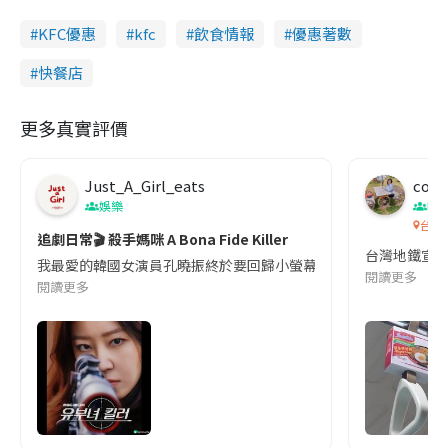
KFC優惠
kfc
飲食情報
優惠著數
快餐店
更多真實評價
Just_A_Girl_eats
co c
娛樂
吹
台灣
追劇日常🎬 殺手媽咪 A Bona Fide Killer
台灣地鐵宣
我最愛的韓國女演員孔曉振終於要回歸小螢幕啦!這次的劇本改編自同名
閱讀更多
閱讀更多