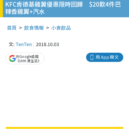
KFC肯德基雞翼優惠限時回歸 $20歎4件巴
辣香雞翼+汽水
首頁
飲食情報
小食飲品
文:
TenTen
2018.10.03
在Google追蹤
用 App 睇文
《UHK 港生活》