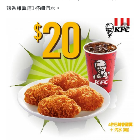
辣香雞翼連1杯細汽水。