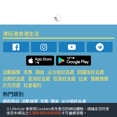
港玩港食港生活
活動展覽
市集
開倉
尖沙咀好去處
銅鑼灣好去處
元朗好去處
荃灣好去處
旺角好去處
社會
餐廳情報
戶外郊遊
社會福利
熱門類別
網民熱話
活動展覽
市集
開倉
尖沙咀好去處
銅鑼灣好去處
元朗好去處
荃灣好去處
旺角好去處
社會
U Lifestyle 會使用Cookies來改善您的網站體驗，請確定您同意
接受本網站之
私隱政策和使用條款
才可繼續瀏覽。
餐廳情報
戶外郊遊