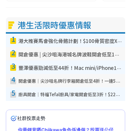
港生活限時優惠情報
1
港大推賽馬會強化骨骼計劃！$100骨質密度X光檢查 完成免費運動訓練送超市禮券！附參加資格
2
開倉優惠 | 尖沙咀海港城名牌波鞋開倉低至1折！On鞋$899起／Joy&Peace鞋履$98起
3
豐澤優惠勁減低至44折！Mac mini/iPhone17Pro大減價！廚房家電$220起
4
開倉優惠｜尖沙咀名牌行李箱開倉低至4折！一連5日 American Tourister/ace./Hallmark $200起！
5
廚具開倉｜特福Tefal廚具/家電開倉低至3折！$220起買平底鍋/炒鑊/湯煲！電飯煲/吸塵機/燙斗$418起