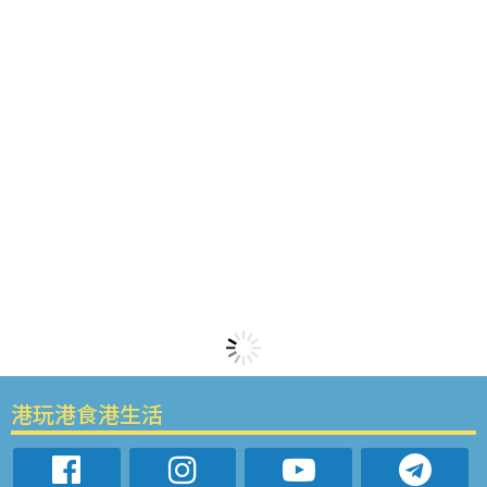
港玩港食港生活