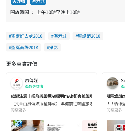
尖沙咀
海港城
開放時間
上午10時至晚上10時
聖誕好去處2018
海港城
聖誕節2018
聖誕商場2018
攝影
更多真實評價
風傳媒
Soul
旅遊攻略
生
旅遊注意｜搭飛機帶尿袋標明mAh都會被沒收😱出發前切記檢查「1
呢款魚油大家
（文章由風傳媒授權轉載） 準備前往韓國旅遊的民眾，近期要特別留
💊 ｢精神返
閱讀更多
閱讀更多