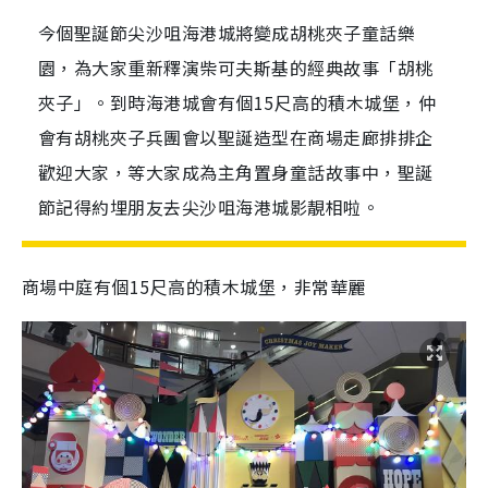
今個聖誕節尖沙咀海港城將變成胡桃夾子童話樂
園，為大家重新釋演柴可夫斯基的經典故事「胡桃
夾子」。到時海港城會有個15尺高的積木城堡，仲
會有胡桃夾子兵團會以聖誕造型在商場走廊排排企
歡迎大家，等大家成為主角置身童話故事中，聖誕
節記得約埋朋友去尖沙咀海港城影靚相啦。
商場中庭有個15尺高的積木城堡，非常華麗