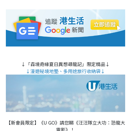
↓「森境奇緣夏日異想尋龍記」限定精品↓
↓漫遊秘境地墊、多用途旅行收納袋↓
【新會員限定】《U GO》請您睇《汪汪隊立大功：恐龍大
電影》！