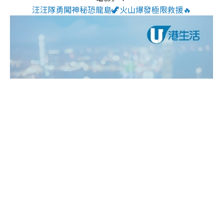
汪汪隊勇闖神秘恐龍島🦖火山爆發極限救援🔥