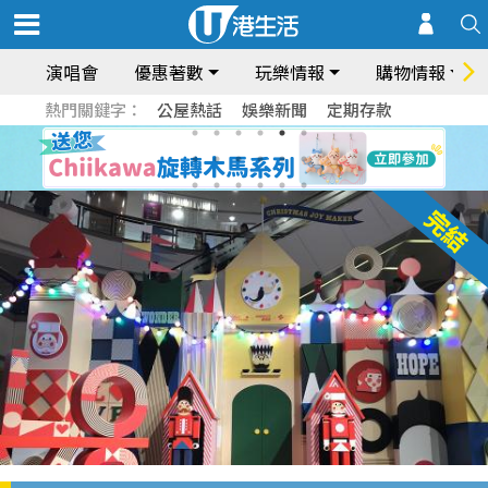
演唱會
優惠著數
玩樂情報
購物情報
熱門關鍵字：
公屋熱話
娛樂新聞
定期存款