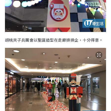
胡桃夾子兵團會以聖誕造型在走廊排排企，十分得意。