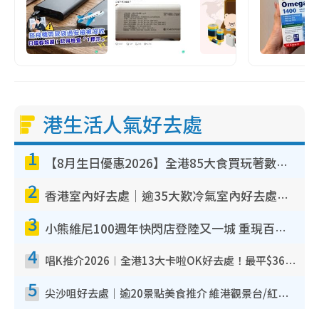
港生活人氣好去處
1
【8月生日優惠2026】全港85大食買玩著數攻略 自助餐/火鍋放題同行免費＋誠品/DONKI送現金券
2
香港室內好去處｜逾35大歎冷氣室內好去處推介 室內活動免費避雨無懼落雨
3
小熊維尼100週年快閃店登陸又一城 重現百畝森林經典場景／獨家限定盲盒登場／專屬DIY香水
4
唱K推介2026︱全港13大卡啦OK好去處！最平$36起 日文K都有！(附地址+收費詳情)
5
尖沙咀好去處｜逾20景點美食推介 維港觀景台/紅磚古蹟/九龍公園/室內遊樂場