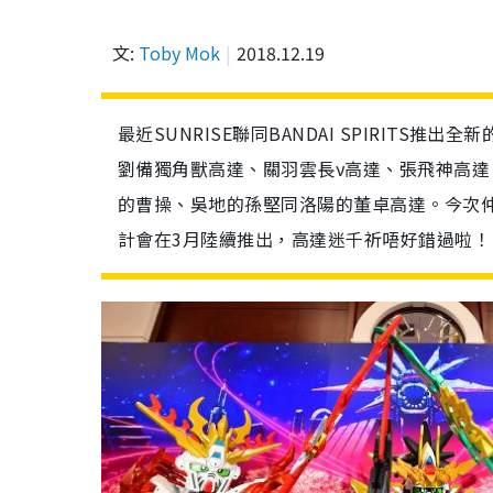
文:
Toby Mok
2018.12.19
最近SUNRISE聯同BANDAI SPIRIT
劉備獨角獸高達、關羽雲長ν高達、張飛神高
的曹操、吳地的孫堅同洛陽的董卓高達。今次
計會在3月陸續推出，高達迷千祈唔好錯過啦！