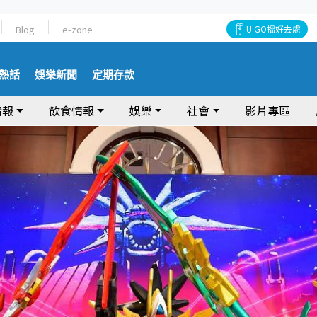
Blog
e-zone
U GO搵好去處
熱話
娛樂新聞
定期存款
情報
飲食情報
娛樂
社會
影片專區