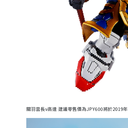
關羽雲長ν高達 建議零售價為JPY600將於2019