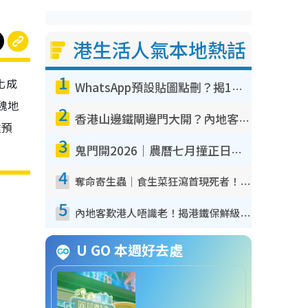
港生活人氣本地熱話
1
化成
WhatsApp預設貼圖點刪？揭1招「反向操作」還原簡潔介面 附3步實測教學
魏地
2
香港山邊鐵閘邊門大開？內地客困惑意義何在！網民神回覆：呢種叫法理性防禦
達預
3
鬼門開2026｜農曆七月撞正日全食特別邪？專家警告切忌做一事！揭4大禁忌+2招保平安
4
奪命寄生蟲｜食生菜狂瀉首現死者！疫潮惡化錄1.8萬宗病例 揭洗菜3大謬誤
5
內地客歎港人唔識老！揭港鐵保鮮級冷氣 港人求放過：咪投訴
U GO 本週好去處