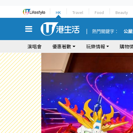
HK
Travel
Food
Beauty
熱門關鍵字：
公屋
演唱會
優惠著數
玩樂情報
購物