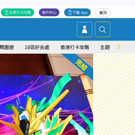
社群打卡攻略
商戶中心
下載 App
繁
简
周圍遊
18區好去處
香港打卡攻略
主題特集