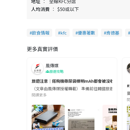
地址
全線KFC分店
人均消費
$50或以下
飲食情報
kfc
優惠著數
肯德基
更多真實評價
風傳媒
旅遊攻略
旅遊注意｜搭飛機帶尿袋標明mAh都會被沒收😱出發前
（文章由風傳媒授權轉載） 準備前往韓國旅遊的民眾，
夏
閱讀更多