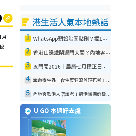
港生活人氣本地熱話
1
1月
WhatsApp預設貼圖點刪？揭1招「反向操作」還原簡潔介面 附3步實測教學
秘
2
香港山邊鐵閘邊門大開？內地客困惑意義何在！網民神回覆：呢種叫法理性防禦
3
鬼門開2026｜農曆七月撞正日全食特別邪？專家警告切忌做一事！揭4大禁忌+2招保平安
4
奪命寄生蟲｜食生菜狂瀉首現死者！疫潮惡化錄1.8萬宗病例 揭洗菜3大謬誤
5
內地客歎港人唔識老！揭港鐵保鮮級冷氣 港人求放過：咪投訴
U GO 本週好去處