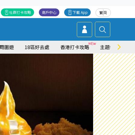
社群打卡攻略
商戶中心
下載 App
繁
简
周圍遊
18區好去處
香港打卡攻略
主題特集