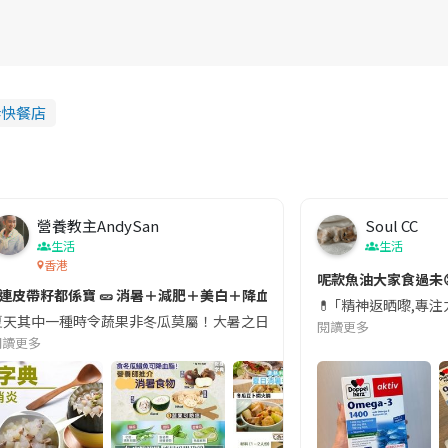
快餐店
營養教主AndySan
Soul CC
生活
生活
香港
切記檢查「1標示」🚨
呢款魚油大家食過未
#連皮帶籽都係寶 🥒 消暑＋減肥＋美白＋降血脂
近期要特別留意隨身行李中的行動電源。一名旅客日前在機場安檢時，明明攜
💊 ｢精神返晒嚟,專
天其中一種時令蔬果非冬瓜莫屬！大暑之日，點都要飲碗冬瓜湯消暑解渴！除了解暑，冬瓜仲有
閱讀更多
閱讀更多