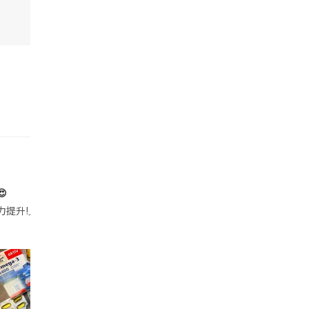

帶的行動電源機身已標示「10000mAh」，卻仍被要求當場丟棄，讓他
注力提升!｣ 長時間對住電腦､剪片寫稿,成日覺得眼睛乾澀､腦袋好似｢斷線｣｡試咗
好多鮮為人知嘅好處：減肥、消水腫、降血脂、美白養顏👇 冬瓜5大功效✨ 1️⃣ 利尿