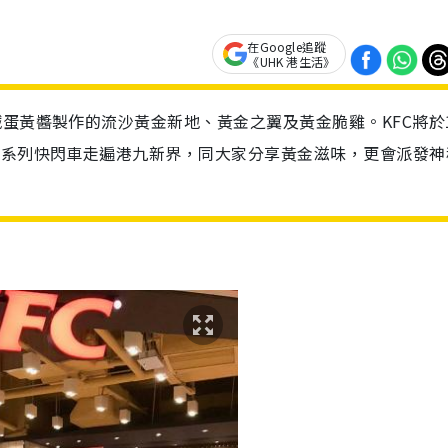
在Google追蹤
《UHK 港生活》
鹹蛋黃醬製作的流沙黃金新地、黃金之翼及黃金脆雞。KFC將於
金系列快閃車走遍港九新界，同大家分享黃金滋味，更會派發神