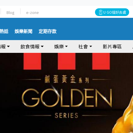
Blog
e-zone
U GO搵好去處
熱話
娛樂新聞
定期存款
情報
飲食情報
娛樂
社會
影片專區