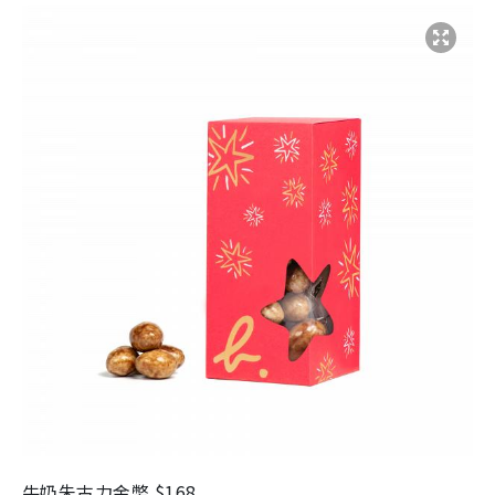
牛奶朱古力金幣
$168