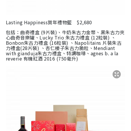
Lasting Happiness
賀年禮物籃
$2,680
包括：曲奇禮盒
(9
片裝
)
、牛奶朱古力金幣、黑朱古力夾
心曲奇音樂罐、
Lucky Trio
朱古力禮盒
(12
粒裝
)
、
Bonbon
朱古力禮盒
(16
粒裝
)
、
Napolitains
片裝朱古
力禮盒
(28
片裝
)
、杏仁榛子朱古力脆粒、
Mendiant
with gianduja
朱古力禮盒、特調咖啡、
agnes b. a la
reverie
有機紅酒
2016 (750
毫升
)