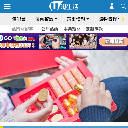
演唱會
優惠著數
玩樂情報
購物情報
熱門關鍵字：
公屋熱話
娛樂新聞
定期存款