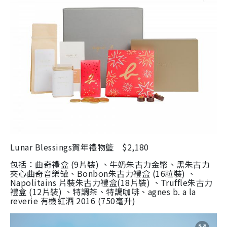
Lunar Blessings
賀年禮物籃
$2,180
包括：曲奇禮盒
(9
片裝
)
、牛奶朱古力金幣、黑朱古力
夾心曲奇音樂罐、
Bonbon
朱古力禮盒
(16
粒裝
)
、
Napolitains
片裝朱古力禮盒
(18
片裝
)
、
Truffle
朱古力
禮盒
(12
片裝
)
、特調茶、特調咖啡、
agnes b. a la
reverie
有機紅酒
2016 (750
毫升
)