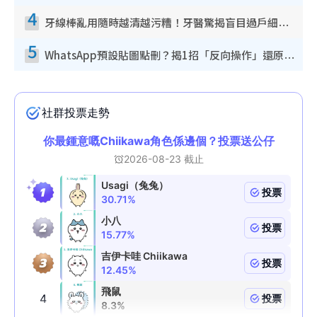
4
牙線棒亂用隨時越清越污糟！牙醫驚揭盲目過戶細菌恐致蛀牙：呢種先係日常真保養
5
WhatsApp預設貼圖點刪？揭1招「反向操作」還原簡潔介面 附3步實測教學