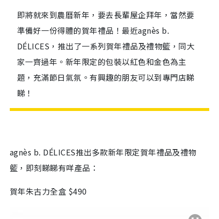
即將就來到農曆新年，要去長輩屋企拜年，當然要
準備好一份得體的賀年禮品！最近agnès b.
DÉLICES，推出了一系列賀年禮品及禮物籃，同大
家一齊過年。新年限定的包裝以紅色和金色為主
題，充滿節日氣氛。有興趣的朋友可以到專門店睇
睇！
agn
è
s b. DÉLICES
推出多款新年限定賀年禮品及禮物
籃，即刻睇睇有咩產品：
賀年朱古力全盒
$490