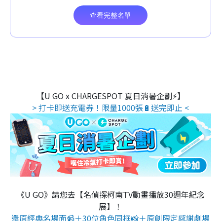
【U GO x CHARGESPOT 夏日消暑企劃⚡】
> 打卡即送充電券！限量1000張🔋送完即止 <
《U GO》請您去【名偵探柯南TV動畫播放30週年紀念
展】！
還原經典名場面📹＋30位角色同框📸＋原創限定感謝劇場