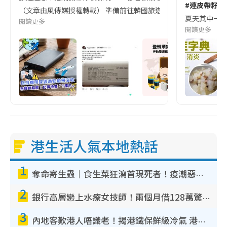
#連皮帶籽都
（文章由風傳媒授權轉載） 準備前往韓國旅遊的民眾，近期要特別留
夏天其中一種時
閱讀更多
閱讀更多
港生活人氣本地熱話
1
奪命寄生蟲｜食生菜狂瀉首現死者！疫潮惡化錄1.8萬宗病例 揭洗菜3大謬誤
2
銀行高層戀上水療女技師！兩個月借128萬驚覺「沉船」沉落火海 揭背後疑似邪教操控賣淫
3
內地客歎港人唔識老！揭港鐵保鮮級冷氣 港人求放過：咪投訴