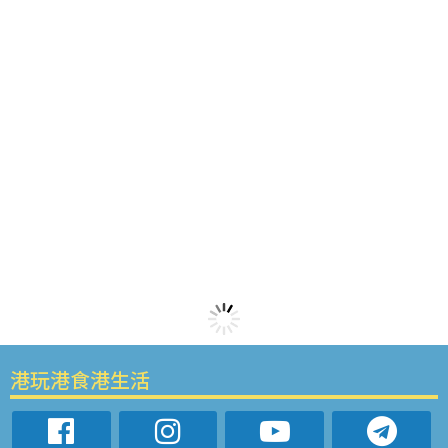
港玩港食港生活