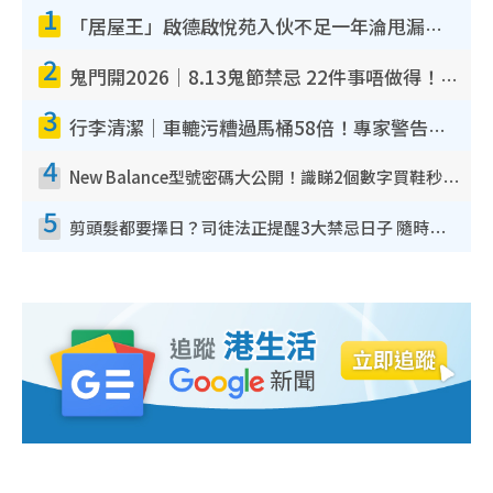
1
「居屋王」啟德啟悅苑入伙不足一年淪甩漏之王！插頭噴火花致大停電 多戶業主全屋家電報銷
2
鬼門開2026｜8.13鬼節禁忌 22件事唔做得！燒肉、刺身要少食？半夜勿吹口哨/打呢個電話
3
行李清潔｜車轆污糟過馬桶58倍！專家警告忌用酒精抹 教1招免污手除菌
4
New Balance型號密碼大公開！識睇2個數字買鞋秒知功能免中伏 附5大熱門鞋款
5
剪頭髮都要擇日？司徒法正提醒3大禁忌日子 隨時剪走財運！呢日剪髮恐「剪壽命」？