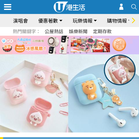
演唱會
優惠著數
玩樂情報
購物情報
熱門關鍵字：
公屋熱話
娛樂新聞
定期存款