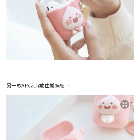
另一款
APeach
戴住蝴蝶結。