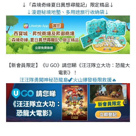
↓「森境奇緣夏日異想尋龍記」限定精品↓
↓漫遊秘境地墊、多用途旅行收納袋↓
【新會員限定】《U GO》請您睇《汪汪隊立大功：恐龍大
電影》！
汪汪隊勇闖神秘恐龍島🦖火山爆發極限救援🔥