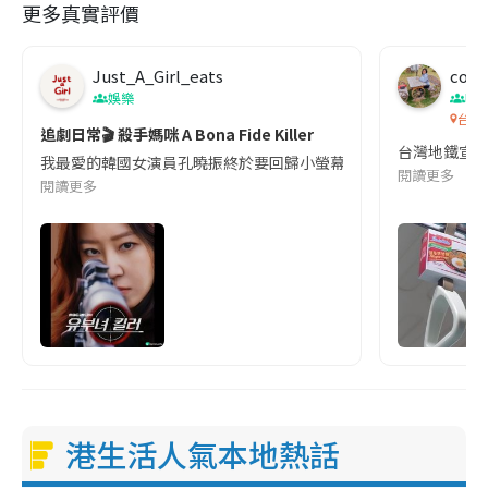
更多真實評價
Just_A_Girl_eats
co c
娛樂
吹
台灣
追劇日常🎬 殺手媽咪 A Bona Fide Killer
台灣地鐵宣
我最愛的韓國女演員孔曉振終於要回歸小螢幕啦!這次的劇本改編自同名
閱讀更多
閱讀更多
港生活人氣本地熱話