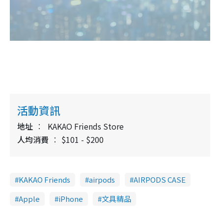
活動資訊
地址
KAKAO Friends Store
人均消費
$101 - $200
KAKAO Friends
airpods
AIRPODS CASE
Apple
iPhone
文具精品