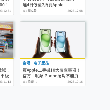
00！
連4日低至2折買Apple
Watch/Dyson/LG
23.12.31
文 : 賴立賢
2023.12.08
全港
.
電子產品
激減！
買Apple二手機10大檢查事項！
ng平板
官方：呢類iPhone絕對不能買
抽籤
23.11.13
文 : 梁穎心
2023.10.16