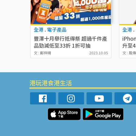
全港
.
電子產品
全港
.
豐澤十月舉行抵得祭 超過千件產
iPh
品勁減低至33折 1折可抽
升至4
iPhone15 Pro
決方
文 : 鄺梓晴
2023.10.05
文 : 風
港玩港食港生活