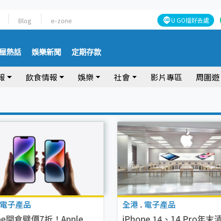
Blog
e-zone
U GO搵好去處
屋熱話
娛樂新聞
定期存款
報
飲食情報
娛樂
社會
影片專區
周圍遊
電子產品
全港
.
電子產品
one開倉劈價7折！Apple
iPhone 14、14 Pro年