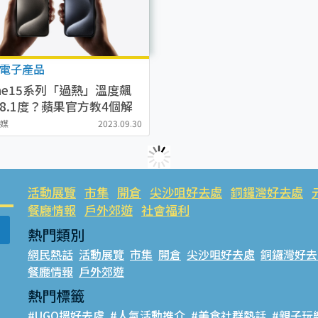
電子產品
one15系列「過熱」溫度飆
8.1度？蘋果官方教4個解
案
傳媒
2023.09.30
活動展覽
市集
開倉
尖沙咀好去處
銅鑼灣好去處
餐廳情報
戶外郊遊
社會福利
熱門類別
網民熱話
活動展覽
市集
開倉
尖沙咀好去處
銅鑼灣好去
餐廳情報
戶外郊遊
熱門標籤
#UGO搵好去處
#人氣活動推介
#美食社群熱話
#親子玩