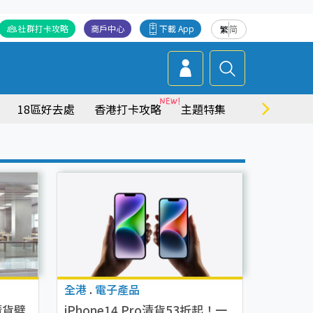
社群打卡攻略
商戶中心
下載 App
繁
简
18區好去處
香港打卡攻略
主題特集
商場情報
全港
.
電子產品
末清貨劈
iPhone14 Pro清貨53折起！一