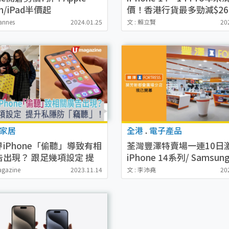
h/iPad半價起
價！香港行貨最多勁減$26
annes
2024.01.25
文 : 賴立賢
20
家居
全港
.
電子產品
iPhone「偷聽」導致有相
荃灣豐澤特賣場一連10日
告出現？ 跟足幾項設定 提
iPhone 14系列/ Samsu
隱防「竊聽」！
電腦/家電大劈價（附登記
agazine
2023.11.14
文 : 李沛堯
20
詳情）