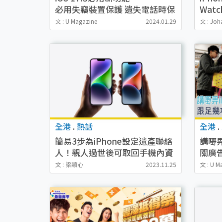
必用失竊裝置保護 遺失電話時保
Watc
重要資料
文 : U Magazine
2024.01.29
文 : Joh
全港
.
熱話
全港
.
簡易3步為iPhone設定遺產聯絡
講嘢畀
人！親人過世後可取回手機內資
關廣
料！
升私
文 : 梁穎心
2023.11.25
文 : U M