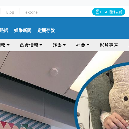
Blog
e-zone
U GO搵好去處
熱話
娛樂新聞
定期存款
情報
飲食情報
娛樂
社會
影片專區