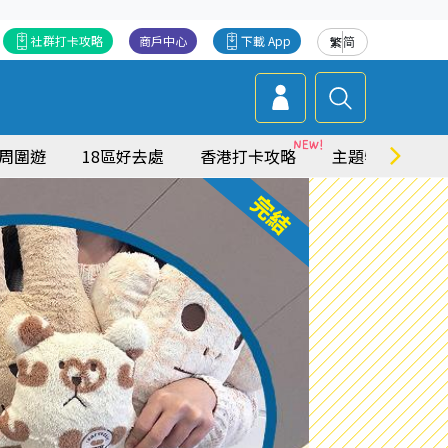
社群打卡攻略
商戶中心
下載 App
繁
简
周圍遊
18區好去處
香港打卡攻略
主題特集