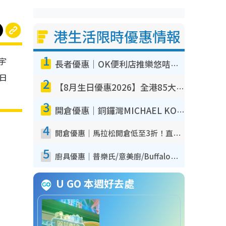
港生活限時優惠情報
1
宇
長者優惠｜OK便利店推樂悠咭優惠！買麵包/牛奶/保健品拍卡即減
日
2
【8月生日優惠2026】全港85大食買玩著數攻略 自助餐/火鍋放題同行免費＋誠品/DONKI送現金券
3
開倉優惠｜銅鑼灣MICHAEL KORS開倉低至17折！直擊$500起買手袋/銀包/鞋款 必買經典Jet Set系列
4
開倉優惠｜馬拉松開倉低至3折！直擊$99起買adidas／New Balance／Puma鞋款 STANLEY保溫杯劈價至$119起
5
廚具優惠｜普樂氏/意美廚/Buffalo廚具低至3折！$89起買煎鍋／炒鑊／個人鍋 同場小家電激減至$99起
U GO 本週好去處