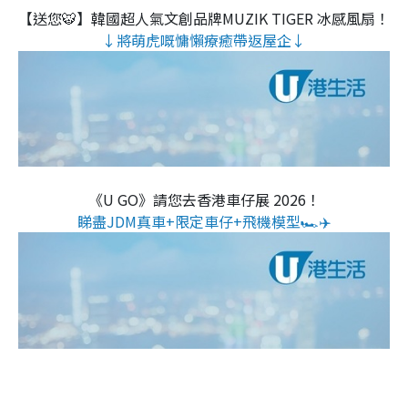
【送您🐯】韓國超人氣文創品牌MUZIK TIGER 冰感風扇！
↓將萌虎嘅慵懶療癒帶返屋企↓
《U GO》請您去香港車仔展 2026！
睇盡JDM真車+限定車仔+飛機模型🏎️✈️