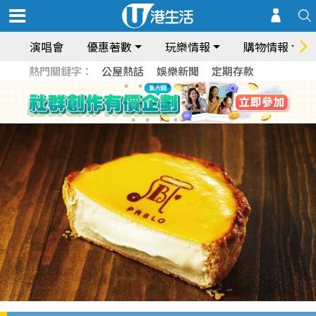
演唱會
優惠著數
玩樂情報
購物情報
熱門關鍵字：
公屋熱話
娛樂新聞
定期存款