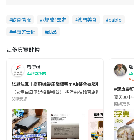
飲食情報
澳門好去處
澳門美食
pablo
半熟芝士撻
甜品
更多真實評價
風傳媒
營養教
旅遊攻略
生
香港
旅遊注意｜搭飛機帶尿袋標明mAh都會被沒收😱出發前切記檢查「1
#連皮帶籽都
（文章由風傳媒授權轉載） 準備前往韓國旅遊的民眾，近期要特別留
夏天其中一種時
閱讀更多
閱讀更多