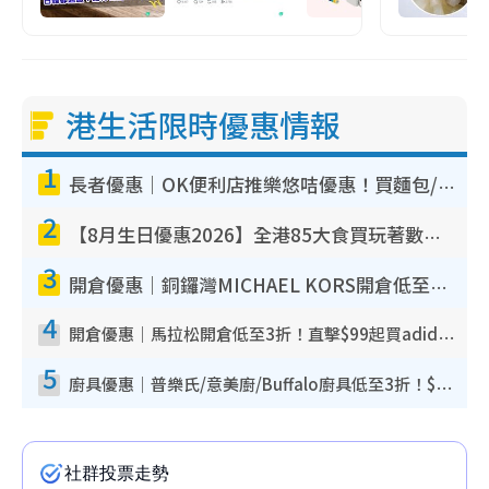
港生活限時優惠情報
1
長者優惠｜OK便利店推樂悠咭優惠！買麵包/牛奶/保健品拍卡即減
2
【8月生日優惠2026】全港85大食買玩著數攻略 自助餐/火鍋放題同行免費＋誠品/DONKI送現金券
3
開倉優惠｜銅鑼灣MICHAEL KORS開倉低至17折！直擊$500起買手袋/銀包/鞋款 必買經典Jet Set系列
4
開倉優惠｜馬拉松開倉低至3折！直擊$99起買adidas／New Balance／Puma鞋款 STANLEY保溫杯劈價至$119起
5
廚具優惠｜普樂氏/意美廚/Buffalo廚具低至3折！$89起買煎鍋／炒鑊／個人鍋 同場小家電激減至$99起