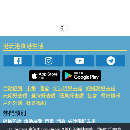
港玩港食港生活
活動展覽
市集
開倉
尖沙咀好去處
銅鑼灣好去處
元朗好去處
荃灣好去處
旺角好去處
社會
餐廳情報
戶外郊遊
社會福利
熱門類別
網民熱話
活動展覽
市集
開倉
尖沙咀好去處
銅鑼灣好去處
元朗好去處
荃灣好去處
旺角好去處
社會
U Lifestyle 會使用Cookies來改善您的網站體驗，請確定您同意