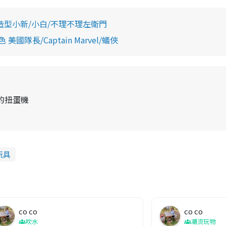
造型小新/小白/不理不理左衛門
美國隊長/Captain Marvel/蟻俠
的扭蛋機
玩具
co co
co co
吹水
潮流玩物