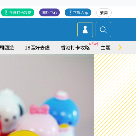
社群打卡攻略
商戶中心
下載 App
繁
简
周圍遊
18區好去處
香港打卡攻略
主題特集