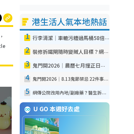
港生活人氣本地熱話
1
後，
行李清潔｜車轆污糟過馬桶58倍！專家警告忌用酒精抹 教1招免污手除菌
le
2
裝修拆鐵閘隨時變賊人目標？網民揭2大關鍵用途：裝新式等於白裝？附新舊鐵閘分別
3
鬼門開2026｜農曆七月撞正日全食特別邪？專家警告切忌做一事！揭4大禁忌+2招保平安
4
鬼門開2026｜8.13鬼節禁忌 22件事唔做得！燒肉、刺身要少食？半夜勿吹口哨/打呢個電話
5
網傳公院改用內地/副廠藥？醫生拆解正副廠分別 揭4類人換藥隨時出事
U GO 本週好去處