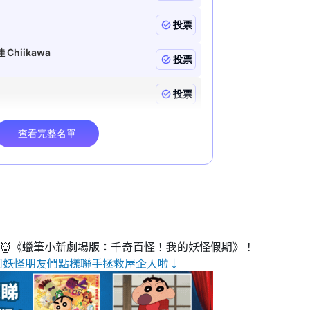
睇👹《蠟筆小新劇場版：千奇百怪！我的妖怪假期》！
同妖怪朋友們點樣聯手拯救屋企人啦↓