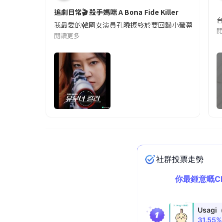
追劇日常🎬 殺手媽咪 A Bona Fide Killer
我最愛的韓國女演員孔曉振終於要回歸小螢幕啦!這次的劇
閱讀更多