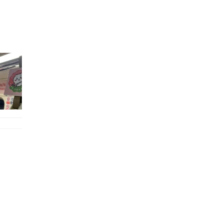
的職員,但其實暗地裡是負責處決逃過法網罪犯的阻擊手｡ 劇情從柳寶娜結束