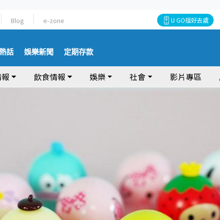
Blog
e-zone
U GO搵好去處
熱話
娛樂新聞
定期存款
情報
飲食情報
娛樂
社會
影片專區