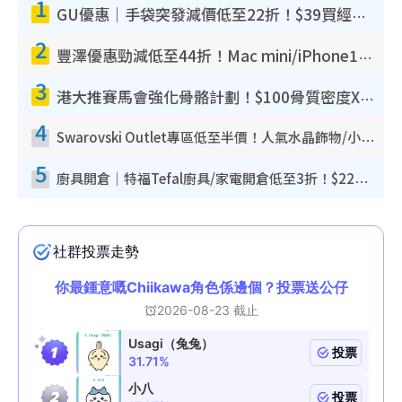
1
GU優惠｜手袋突發減價低至22折！$39買經典波士頓包/餃子袋！飾物同步減價$29起！
2
豐澤優惠勁減低至44折！Mac mini/iPhone17Pro大減價！廚房家電$220起
3
港大推賽馬會強化骨骼計劃！$100骨質密度X光檢查 完成免費運動訓練送超市禮券！附參加資格
4
Swarovski Outlet專區低至半價！人氣水晶飾物/小擺設$138起！迪士尼款/水晶高跟鞋都有平
5
廚具開倉｜特福Tefal廚具/家電開倉低至3折！$220起買平底鍋/炒鑊/湯煲！電飯煲/吸塵機/燙斗$418起