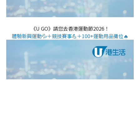
《U GO》請您去香港運動節2026！
體驗新興運動💦＋競技賽事💪＋100+運動用品攤位🔥