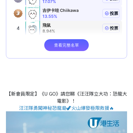
【新會員限定】《U GO》請您睇《汪汪隊立大功：恐龍大
電影》！
汪汪隊勇闖神秘恐龍島🦖火山爆發極限救援🔥