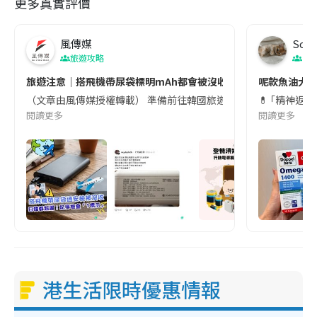
更多真實評價
風傳媒
Soul
旅遊攻略
生
旅遊注意｜搭飛機帶尿袋標明mAh都會被沒收😱出發前切記檢查「1
呢款魚油大家
（文章由風傳媒授權轉載） 準備前往韓國旅遊的民眾，近期要特別留
💊 ｢精神返
閱讀更多
閱讀更多
港生活限時優惠情報