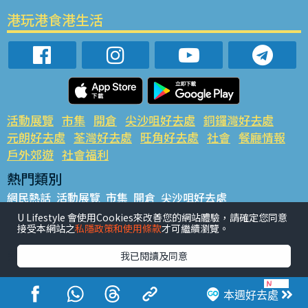
港玩港食港生活
活動展覽
市集
開倉
尖沙咀好去處
銅鑼灣好去處
元朗好去處
荃灣好去處
旺角好去處
社會
餐廳情報
戶外郊遊
社會福利
熱門類別
網民熱話
活動展覽
市集
開倉
尖沙咀好去處
銅鑼灣好去處
元朗好去處
荃灣好去處
旺角好去處
社會
U Lifestyle 會使用Cookies來改善您的網站體驗，請確定您同意
接受本網站之
私隱政策和使用條款
才可繼續瀏覽。
餐廳情報
戶外郊遊
熱門標籤
我已閱讀及同意
#UGO搵好去處
#人氣活動推介
#美食社群熱話
#親子玩樂好去處
#ULifestyle應用程式
#限時搶
本週好去處
#UJetso禮物放送
#ULifestyle商戶中心
#著數
#網絡熱話