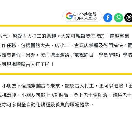
在Google追蹤
《UHK 港生活》
古代，感受古人打工的樂趣。大家可親臨奧海城的「穿越事業
工作任務，包括醫館大夫、店小二、古玩店掌櫃及衙門捕快。
度難忘暑假。另外，奧海城更邀請了電視節目「學是學非」學
友到現場體驗古人打工啦！
！小朋友不但能穿越古今未來，體驗古人打工，更可以體驗「
挑戰後，小朋友可戴上 VR 裝置，登上巴士駕駛倉，體驗巴
友亦可參與全自動化耕種及養魚的職場體驗。