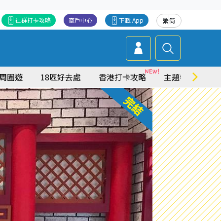
社群打卡攻略
商戶中心
下載 App
繁
简
周圍遊
18區好去處
香港打卡攻略
主題特集