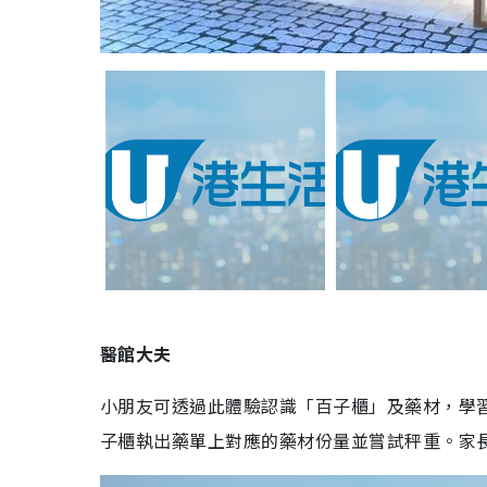
醫館大夫
小朋友可透過此體驗認識「百子櫃」及藥材，學
子櫃執出藥單上對應的藥材份量並嘗試秤重。家