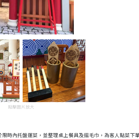
點擊圖片放大
於限時內托盤運菜，並整理桌上餐具及摺毛巾，為客人點菜下