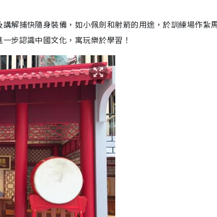
及講解捕快隨身裝備，如小佩劍和射箭的用途，於訓練場作紮
進一步認識中國文化，寓玩樂於學習！