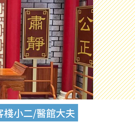
客棧小二/醫館大夫