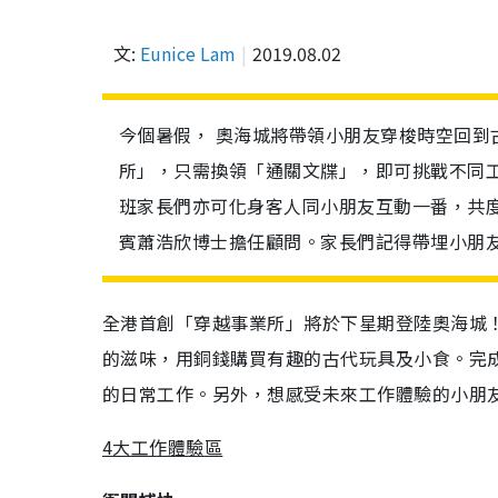
文:
Eunice Lam
2019.08.02
今個暑假， 奧海城將帶領小朋友穿梭時空回到
所」，只需換領「通關文牒」，即可挑戰不同
班家長們亦可化身客人同小朋友互動一番，共
賓蕭浩欣博士擔任顧問。家長們記得帶埋小朋
全港首創「穿越事業所」將於下星期登陸奧海城
的滋味，用銅錢購買有趣的古代玩具及小食。完成
的日常工作。另外，想感受未來工作體驗的小朋
4大工作體驗區