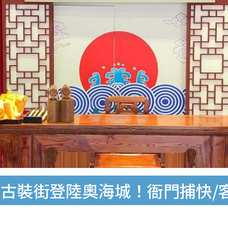
古裝街登陸奧海城！衙門捕快/