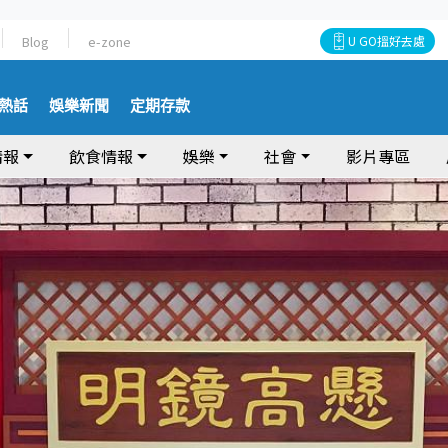
Blog
e-zone
U GO搵好去處
熱話
娛樂新聞
定期存款
情報
飲食情報
娛樂
社會
影片專區