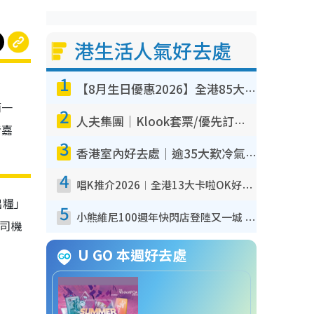
港生活人氣好去處
1
【8月生日優惠2026】全港85大食買玩著數攻略 自助餐/火鍋放題同行免費＋誠品/DONKI送現金券
而一
2
人夫集團｜Klook套票/優先訂票/公開發售搶飛攻略！附票價.購票連結.場地座位表
者嘉
3
香港室內好去處｜逾35大歎冷氣室內好去處推介 室內活動免費避雨無懼落雨
4
唱K推介2026︱全港13大卡啦OK好去處！最平$36起 日文K都有！(附地址+收費詳情)
出糧」
5
小熊維尼100週年快閃店登陸又一城 重現百畝森林經典場景／獨家限定盲盒登場／專屬DIY香水
士司機
U GO 本週好去處