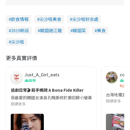
飲食情報
尖沙咀美食
尖沙咀好去處
2019新店
韓國過江龍
韓國菜
美食
尖沙咀
更多真實評價
Just_A_Girl_eats
co c
娛樂
吹
台灣
追劇日常🎬 殺手媽咪 A Bona Fide Killer
台灣地鐵宣
我最愛的韓國女演員孔曉振終於要回歸小螢幕啦!這次的劇本改編自同名
閱讀更多
閱讀更多