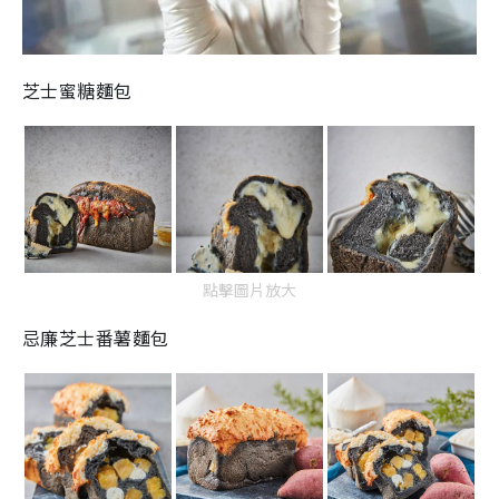
芝士蜜糖麵包
點擊圖片放大
忌廉
芝士番薯麵包