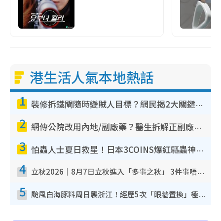
港生活人氣本地熱話
1
裝修拆鐵閘隨時變賊人目標？網民揭2大關鍵用途：裝新式等於白裝？附新舊鐵閘分別
2
網傳公院改用內地/副廠藥？醫生拆解正副廠分別 揭4類人換藥隨時出事
3
怕蟲人士夏日救星！日本3COINS爆紅驅蟲神器$45起 1招「全程免觸碰」輕鬆搞定小強
4
立秋2026｜8月7日立秋進入「多事之秋」 3件事唔做得！專家教6招開運 清枱頭／銀包納氣接好運
5
颱風白海豚料周日襲浙江！經歷5次「眼牆置換」極罕見 成登陸內地最長途颱風