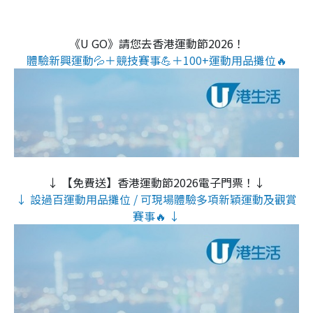
《U GO》請您去香港運動節2026！
體驗新興運動💦＋競技賽事💪＋100+運動用品攤位🔥
↓ 【免費送】香港運動節2026電子門票！↓
↓ 設過百運動用品攤位 / 可現場體驗多項新穎運動及觀賞
賽事🔥 ↓