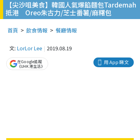
【尖沙咀美食】韓國人氣爆餡麵包Tardemah
抵港 Oreo朱古力/芝士番薯/麻糬包
首頁
飲食情報
餐廳情報
文:
LorLor Lee
2019.08.19
在Google追蹤
用 App 睇文
《UHK 港生活》