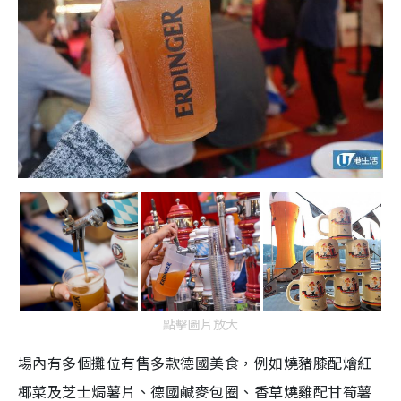
點擊圖片放大
場內有多個攤位有售多款德國美食，例如燒豬膝配燴紅
椰菜及芝士焗薯片、德國鹹麥包圈、香草燒雞配甘筍薯