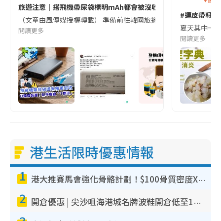
旅遊注意｜搭飛機帶尿袋標明mAh都會被沒收😱出發前切記檢查「1
#連皮帶籽都
（文章由風傳媒授權轉載） 準備前往韓國旅遊的民眾，近期要特別留
夏天其中一種時
閱讀更多
閱讀更多
港生活限時優惠情報
1
港大推賽馬會強化骨骼計劃！$100骨質密度X光檢查 完成免費運動訓練送超市禮券！附參加資格
2
開倉優惠 | 尖沙咀海港城名牌波鞋開倉低至1折！On鞋$899起／Joy&Peace鞋履$98起
3