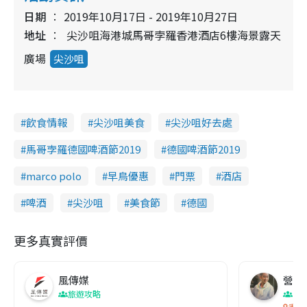
日期
2019年10月17日 - 2019年10月27日
地址
尖沙咀海港城馬哥孛羅香港酒店6樓海景露天
廣場
尖沙咀
飲食情報
尖沙咀美食
尖沙咀好去處
馬哥孛羅德國啤酒節2019
德國啤酒節2019
marco polo
早鳥優惠
門票
酒店
啤酒
尖沙咀
美食節
德國
更多真實評價
風傳媒
營養教
旅遊攻略
生
香港