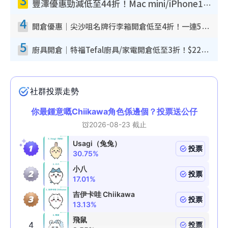
豐澤優惠勁減低至44折！Mac mini/iPhone17Pro大減價！廚房家電$220起
4
開倉優惠｜尖沙咀名牌行李箱開倉低至4折！一連5日 American Tourister/ace./Hallmark $200起！
5
廚具開倉｜特福Tefal廚具/家電開倉低至3折！$220起買平底鍋/炒鑊/湯煲！電飯煲/吸塵機/燙斗$418起