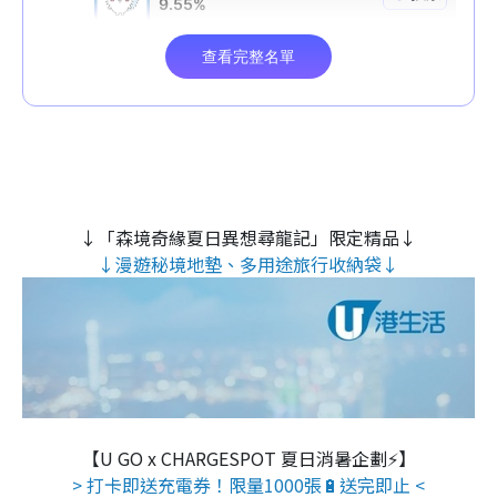
↓「森境奇緣夏日異想尋龍記」限定精品↓
↓漫遊秘境地墊、多用途旅行收納袋↓
【U GO x CHARGESPOT 夏日消暑企劃⚡】
> 打卡即送充電券！限量1000張🔋送完即止 <