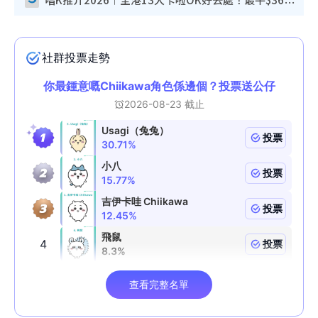
唱K推介2026︱全港13大卡啦OK好去處！最平$36起 日文K都有！(附地址+收費詳情)