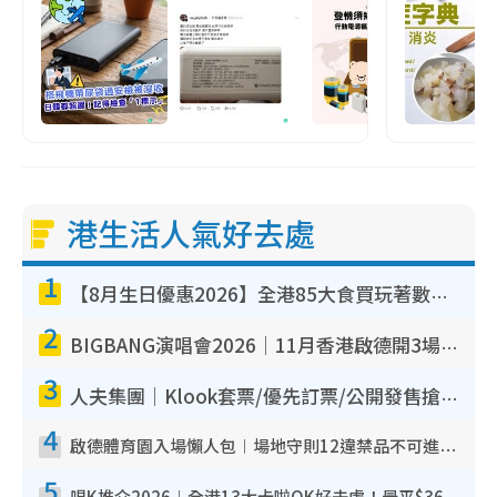
港生活人氣好去處
1
【8月生日優惠2026】全港85大食買玩著數攻略 自助餐/火鍋放題同行免費＋誠品/DONKI送現金券
2
BIGBANG演唱會2026｜11月香港啟德開3場！實名制VIP申請、優先購票攻略
3
人夫集團｜Klook套票/優先訂票/公開發售搶飛攻略！附票價.購票連結.場地座位表
4
啟德體育園入場懶人包︱場地守則12違禁品不可進場准帶細水樽但全場禁樽蓋！應援牌有限制！
5