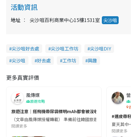
活動資訊
地址
尖沙咀百利商業中心15樓1531室
尖沙咀
尖沙咀好去處
尖沙咀工作坊
尖沙咀DIY
尖沙咀
好去處
工作坊
興趣
更多真實評價
風傳媒
營養教
旅遊攻略
生
香港
旅遊注意｜搭飛機帶尿袋標明mAh都會被沒收😱出發前切記檢查「1
#連皮帶籽都
（文章由風傳媒授權轉載） 準備前往韓國旅遊的民眾，近期要特別留
夏天其中一種時
閱讀更多
閱讀更多