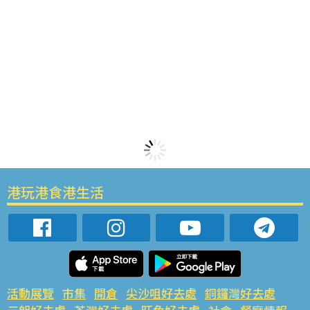
港玩港食港生活
活動展覽
市集
開倉
尖沙咀好去處
銅鑼灣好去處