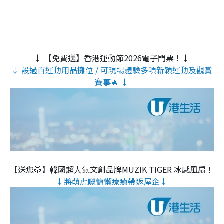
↓ 【免費送】香港運動節2026電子門票！↓
↓ 設過百運動用品攤位 / 可現場體驗多項新穎運動及觀賞
賽事🔥 ↓
【送您🐯】韓國超人氣文創品牌MUZIK TIGER 冰感風扇！
↓將萌虎嘅慵懶療癒帶返屋企↓