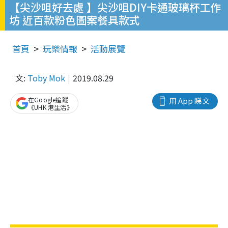
【尖沙咀好去處 】尖沙咀DIY卡通玻璃杯工作
坊 近百款粉色圖案餐具款式
首頁
玩樂情報
活動展覽
文:
Toby Mok
2019.08.29
在Google追蹤
用 App 睇文
《UHK 港生活》