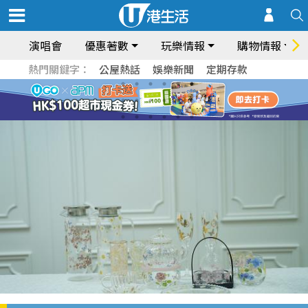
演唱會
優惠著數
玩樂情報
購物情報
熱門關鍵字：
公屋熱話
娛樂新聞
定期存款