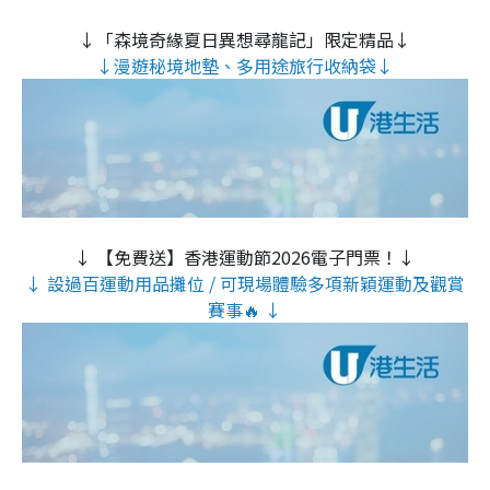
↓「森境奇緣夏日異想尋龍記」限定精品↓
↓漫遊秘境地墊、多用途旅行收納袋↓
↓ 【免費送】香港運動節2026電子門票！↓
↓ 設過百運動用品攤位 / 可現場體驗多項新穎運動及觀賞
賽事🔥 ↓