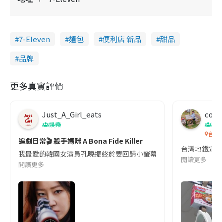
7-Eleven
麵包
便利店 新品
甜品
品牌
更多真實評價
Just_A_Girl_eats
co c
娛樂
吹
台灣
追劇日常🎬 殺手媽咪 A Bona Fide Killer
台灣地鐵宣
我最愛的韓國女演員孔曉振終於要回歸小螢幕啦!這次的劇本改編自同名
閱讀更多
閱讀更多