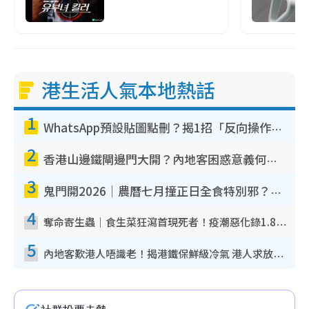
港生活人氣本地熱話
1
WhatsApp預設貼圖點刪？揭1招「反向操作」還原簡潔介面 附3步實測教學
2
香港山邊鐵閘邊門大開？內地客困惑意義何在！網民神回覆：呢種叫法理性防禦
3
鬼門開2026｜農曆七月撞正日全食特別邪？專家警告切忌做一事！揭4大禁忌+2招保平安
4
奪命寄生蟲｜食生菜狂瀉首現死者！疫潮惡化錄1.8萬宗病例 揭洗菜3大謬誤
5
內地客歎港人唔識老！揭港鐵保鮮級冷氣 港人求放過：咪投訴