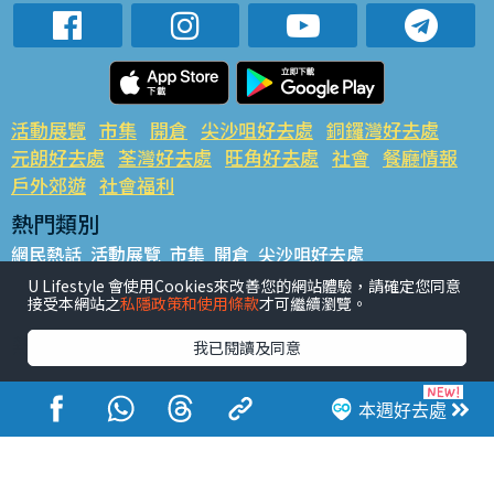
活動展覽
市集
開倉
尖沙咀好去處
銅鑼灣好去處
元朗好去處
荃灣好去處
旺角好去處
社會
餐廳情報
戶外郊遊
社會福利
熱門類別
網民熱話
活動展覽
市集
開倉
尖沙咀好去處
銅鑼灣好去處
元朗好去處
荃灣好去處
旺角好去處
社會
U Lifestyle 會使用Cookies來改善您的網站體驗，請確定您同意
接受本網站之
私隱政策和使用條款
才可繼續瀏覽。
餐廳情報
戶外郊遊
熱門標籤
我已閱讀及同意
#UGO搵好去處
#人氣活動推介
#美食社群熱話
#親子玩樂好去處
#ULifestyle應用程式
#限時搶
本週好去處
#UJetso禮物放送
#ULifestyle商戶中心
#著數
#網絡熱話
香港經濟日報版權所有©2026