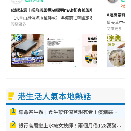
旅遊攻略
生
香港
旅遊注意｜搭飛機帶尿袋標明mAh都會被沒收😱出發前切記檢查「1
#連皮帶籽都
（文章由風傳媒授權轉載） 準備前往韓國旅遊的民眾，近期要特別留
夏天其中一種時
閱讀更多
閱讀更多
港生活人氣本地熱話
1
奪命寄生蟲｜食生菜狂瀉首現死者！疫潮惡化錄1.8萬宗病例 揭洗菜3大謬誤
2
銀行高層戀上水療女技師！兩個月借128萬驚覺「沉船」沉落火海 揭背後疑似邪教操控賣淫