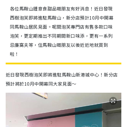
各位馬鞍山鍾意食甜品嘅朋友有好消息！近日發現
西樹泡芙即將進駐馬鞍山，新分店預計10月中開幕
同馬鞍山居民見面。呢間泡芙專門店有售多款口味
泡芙，更定期推出不同期間新口味添，更有一系列
忌廉窩夫等，住馬鞍山嘅朋友以後近近地就買到
啦！
近日發現西樹泡芙即將進駐馬鞍山新港城中心！新分店
預計將於10月中開幕同大家見面～