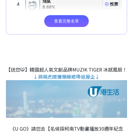
【送您🐯】韓國超人氣文創品牌MUZIK TIGER 冰感風扇！
↓將萌虎嘅慵懶療癒帶返屋企↓
《U GO》請您去【名偵探柯南TV動畫播放30週年紀念