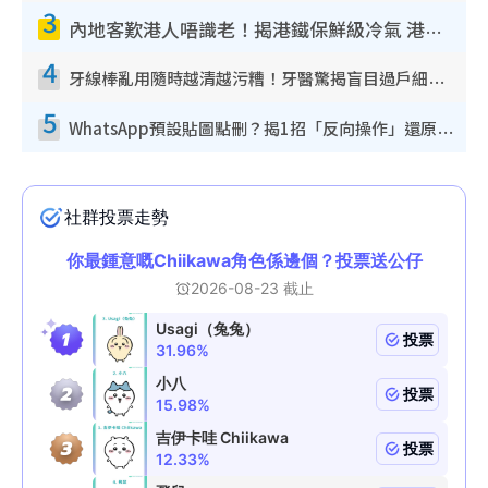
3
內地客歎港人唔識老！揭港鐵保鮮級冷氣 港人求放過：咪投訴
4
牙線棒亂用隨時越清越污糟！牙醫驚揭盲目過戶細菌恐致蛀牙：呢種先係日常真保養
5
WhatsApp預設貼圖點刪？揭1招「反向操作」還原簡潔介面 附3步實測教學