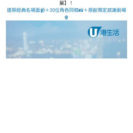
展】！
還原經典名場面📹＋30位角色同框📸＋原創限定感謝劇場
🍿