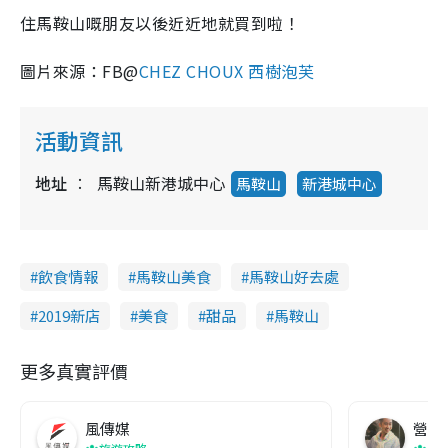
住馬鞍山嘅朋友以後近近地就買到啦！
圖片來源：FB@
CHEZ CHOUX 西樹泡芙
活動資訊
地址
馬鞍山新港城中心
馬鞍山
新港城中心
飲食情報
馬鞍山美食
馬鞍山好去處
2019新店
美食
甜品
馬鞍山
更多真實評價
風傳媒
營養教