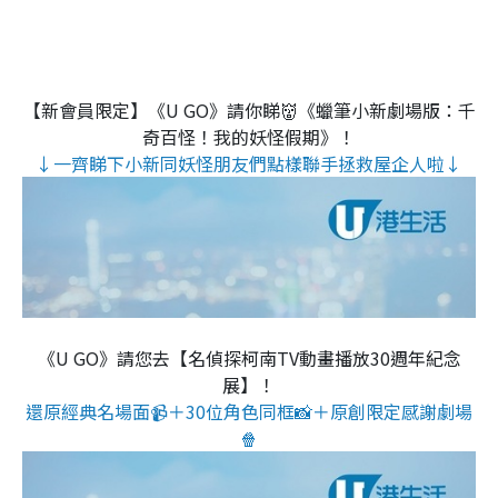
【新會員限定】《U GO》請你睇👹《蠟筆小新劇場版：千
奇百怪！我的妖怪假期》！
↓一齊睇下小新同妖怪朋友們點樣聯手拯救屋企人啦↓
《U GO》請您去【名偵探柯南TV動畫播放30週年紀念
展】！
還原經典名場面📹＋30位角色同框📸＋原創限定感謝劇場
🍿