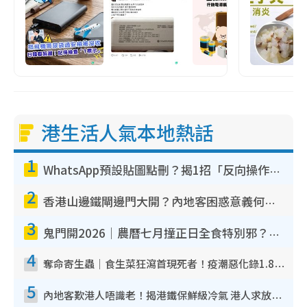
港生活人氣本地熱話
1
WhatsApp預設貼圖點刪？揭1招「反向操作」還原簡潔介面 附3步實測教學
2
香港山邊鐵閘邊門大開？內地客困惑意義何在！網民神回覆：呢種叫法理性防禦
3
鬼門開2026｜農曆七月撞正日全食特別邪？專家警告切忌做一事！揭4大禁忌+2招保平安
4
奪命寄生蟲｜食生菜狂瀉首現死者！疫潮惡化錄1.8萬宗病例 揭洗菜3大謬誤
5
內地客歎港人唔識老！揭港鐵保鮮級冷氣 港人求放過：咪投訴