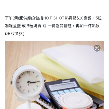
下午2時起供應的包括HOT SHOT熱賣點$10套餐：5粒
咖喱魚蛋 或 5粒燒賣 或 一份香蒜撈麵，再加一杯熱飲
(凍飲加$3)。