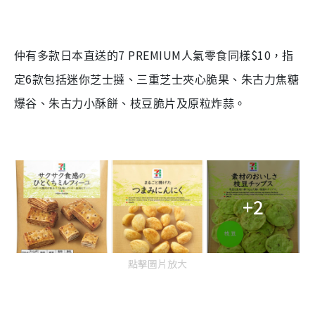
7 PREMIUM
$10
仲有多款日本直送的
人氣零食同樣
，指
6
定
款包括迷你芝士撻、三重芝士夾心脆果、朱古力焦糖
爆谷、朱古力小酥餅、枝豆脆片及原粒炸蒜。
+2
點擊圖片放大