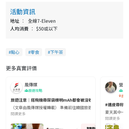
活動資訊
地址
全線7-Eleven
人均消費
$50或以下
點心
零食
下午茶
更多真實評價
風傳媒
營養教
旅遊攻略
生
香港
旅遊注意｜搭飛機帶尿袋標明mAh都會被沒收😱出發前切記檢查「1
#連皮帶籽都
（文章由風傳媒授權轉載） 準備前往韓國旅遊的民眾，近期要特別留
夏天其中一種時
閱讀更多
閱讀更多