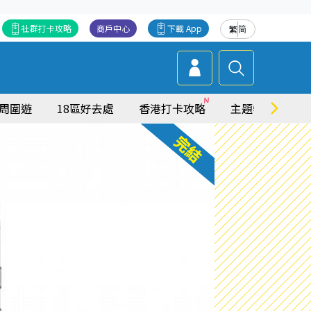
社群打卡攻略
商戶中心
下載 App
繁
简
周圍遊
18區好去處
香港打卡攻略
主題特集