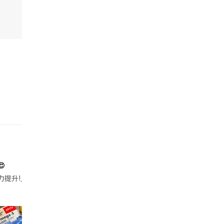

帶的行動電源機身已標示「10000mAh」，卻仍被要求當場丟棄，讓他
注力提升!｣ 長時間對住電腦､剪片寫稿,成日覺得眼睛乾澀､腦袋好似｢斷線｣｡試咗
好多鮮為人知嘅好處：減肥、消水腫、降血脂、美白養顏👇 冬瓜5大功效✨ 1️⃣ 利尿