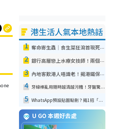
港生活人氣本地熱話
1
奪命寄生蟲｜食生菜狂瀉首現死者！疫潮惡化錄1.8萬宗病例 揭洗菜3大謬誤
2
銀行高層戀上水療女技師！兩個月借128萬驚覺「沉船」沉落火海 揭背後疑似邪教操控賣淫
3
內地客歎港人唔識老！揭港鐵保鮮級冷氣 港人求放過：咪投訴
4
one
牙線棒亂用隨時越清越污糟！牙醫驚揭盲目過戶細菌恐致蛀牙：呢種先係日常真保養
5
WhatsApp預設貼圖點刪？揭1招「反向操作」還原簡潔介面 附3步實測教學
U GO 本週好去處