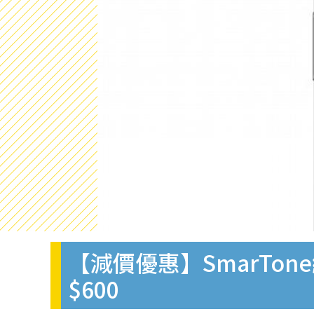
【減價優惠】SmarTone網店
$600