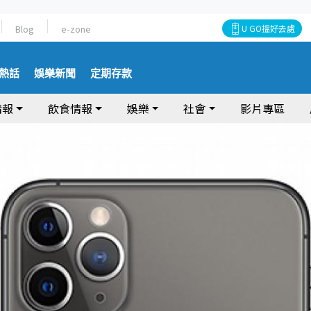
Blog
e-zone
U GO搵好去處
熱話
娛樂新聞
定期存款
情報
飲食情報
娛樂
社會
影片專區