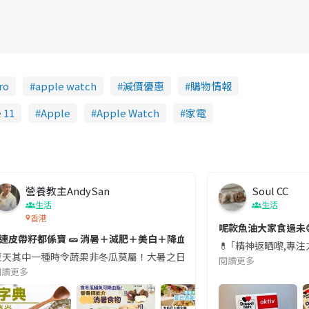
ro
apple watch
減價優惠
購物情報
 11
Apple
Apple Watch
家電
營養教主AndySan
Soul CC
生活
生活
香港
切記檢查「1標示」🚨
呢款魚油大家食過未
#連皮帶籽都係寶 🥒 消暑＋減肥＋美白＋降血脂
近期要特別留意隨身行李中的行動電源。一名旅客日前在機場安檢時，明明攜
💊 ｢精神返晒嚟,專
天其中一種時令蔬果非冬瓜莫屬！大暑之日，點都要飲碗冬瓜湯消暑解渴！除了解暑，冬瓜仲有
閱讀更多
閱讀更多