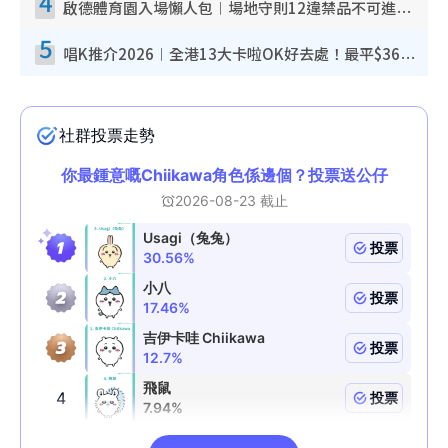
4
啟德體育園入場懶人包︱場地守則12違禁品不可進場准帶細水樽但全場禁樽蓋！應援牌有限制！
5
唱K推介2026︱全港13大卡啦OK好去處！最平$36起 日文K都有！(附地址+收費詳情)