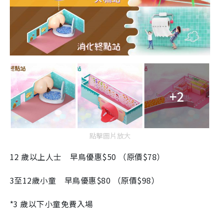
+2
點擊圖片放大
12
歲以上人士 早鳥優惠
$50
（原價
$78
）
3
至
12
歲小童 早鳥優惠
$80
（原價
$98
）
*3
歲以下小童免費入場