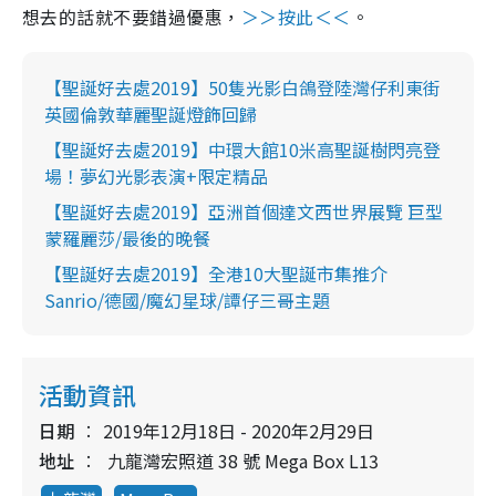
想去的話就不要錯過優惠，
＞＞按此＜＜
。
【聖誕好去處2019】50隻光影白鴿登陸灣仔利東街
英國倫敦華麗聖誕燈飾回歸
【聖誕好去處2019】中環大館10米高聖誕樹閃亮登
場！夢幻光影表演+限定精品
【聖誕好去處2019】亞洲首個達文西世界展覽 巨型
蒙羅麗莎/最後的晚餐
【聖誕好去處2019】全港10大聖誕市集推介
Sanrio/德國/魔幻星球/譚仔三哥主題
活動資訊
日期
2019年12月18日 - 2020年2月29日
地址
九龍灣宏照道 38 號 Mega Box L13