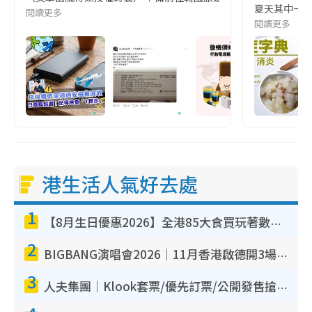
夏天其中一種時
閱讀更多
閱讀更多
港生活人氣好去處
1
【8月生日優惠2026】全港85大食買玩著數攻略 自助餐/火鍋放題同行免費＋誠品/DONKI送現金券
2
BIGBANG演唱會2026｜11月香港啟德開3場！實名制VIP申請、優先購票攻略
3
人夫集團｜Klook套票/優先訂票/公開發售搶飛攻略！附票價.購票連結.場地座位表