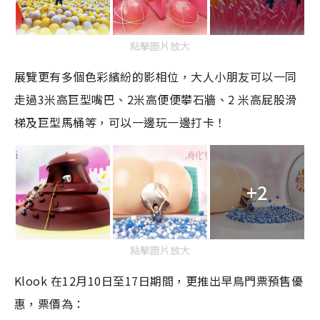
點擊圖片放大
展覽更有多個色彩繽紛的影相位，大人小朋友可以一同
走過
3
米高巨型嘴巴、
2
米高便便攀石牆、
2
米高屁股滑
梯及巨型馬桶等，可以一邊玩一邊打卡！
+2
點擊圖片放大
Klook
在
12
月
10
日至
17
日期間，更推出早鳥門票預售優
惠，票價為：