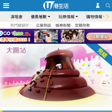
演唱會
優惠著數
玩樂情報
購物情報
熱門關鍵字：
公屋熱話
娛樂新聞
定期存款