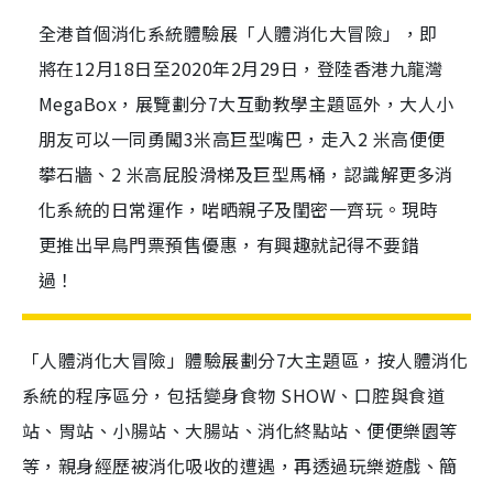
全港首個消化系統體驗展「人體消化大冒險」，即
將在12月18日至2020年2月29日，登陸香港九龍灣
MegaBox，展覽劃分7大互動教學主題區外，大人小
朋友可以一同勇闖3米高巨型嘴巴，走入2 米高便便
攀石牆、2 米高屁股滑梯及巨型馬桶，認識解更多消
化系統的日常運作，啱晒親子及閨密一齊玩。現時
更推出早鳥門票預售優惠，有興趣就記得不要錯
過！
「人體消化大冒險」體驗展劃分7大主題區，按人體消化
系統的程序區分，包括變身食物 SHOW、口腔與食道
站、胃站、小腸站、大腸站、消化終點站、便便樂園等
等，親身經歷被消化吸收的遭遇，再透過玩樂遊戲、簡