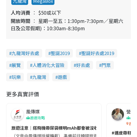
九龍灣
MegaBox
人均消費
$50或以下
開放時間
星期一至五：1:30pm-7:30pm／星期六
日及公眾假期)：10:30am-8:30pm
九龍灣好去處
聖誕2019
聖誕好去處2019
展覽
人體消化大冒險
好去處
門票
玩樂
九龍灣
遊戲
更多真實評價
風傳媒
營養教
旅遊攻略
生
香港
旅遊注意｜搭飛機帶尿袋標明mAh都會被沒收😱出發前切記檢查「1
#連皮帶籽都
（文章由風傳媒授權轉載） 準備前往韓國旅遊的民眾，近期要特別留