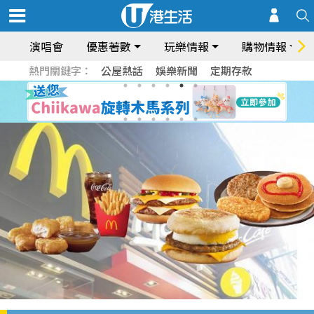
演唱會
優惠著數
玩樂情報
購物情報
熱門關鍵字：
公屋熱話
娛樂新聞
定期存款