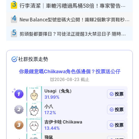
3
行李清潔｜車轆污糟過馬桶58倍！專家警告忌用酒精抹 教1招免污手除菌
4
New Balance型號密碼大公開！識睇2個數字買鞋秒知功能免中伏 附5大熱門鞋款
5
剪頭髮都要擇日？司徒法正提醒3大禁忌日子 隨時剪走財運！呢日剪髮恐「剪壽命」？