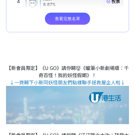
【新會員限定】《U GO》請你睇👹《蠟筆小新劇場版：千
奇百怪！我的妖怪假期》！
↓一齊睇下小新同妖怪朋友們點樣聯手拯救屋企人啦↓