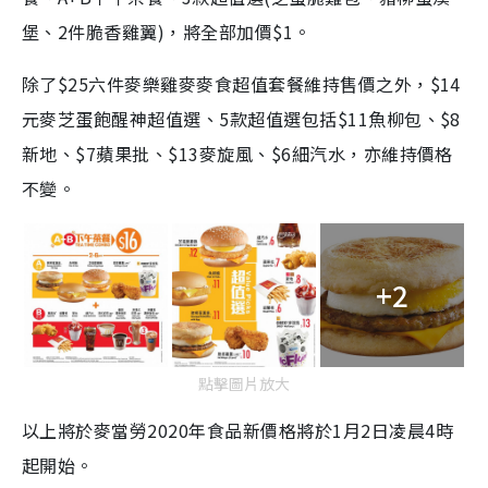
堡、2件脆香雞翼)，將全部加價$1。
除了$25六件麥樂雞麥麥食超值套餐維持售價之外，$
14
元麥芝蛋飽醒神超值選、5款超值選包括$11魚柳包、$8
新地、$7蘋果批、$13麥旋風、$6細汽水，亦維持價格
不變。
+2
點擊圖片放大
以上將於麥當勞
2020年食品新價格將於
1月2日凌晨4時
起開始。