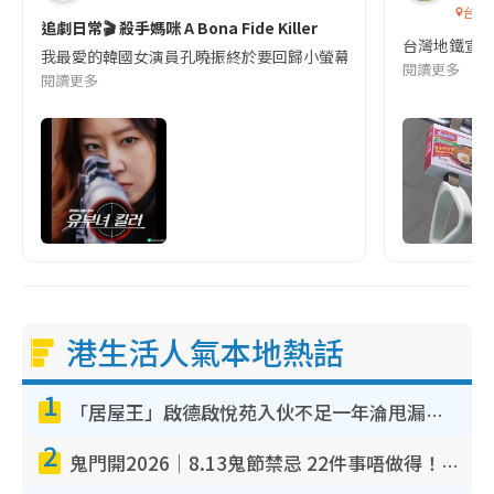
台灣
追劇日常🎬 殺手媽咪 A Bona Fide Killer
台灣地鐵宣
我最愛的韓國女演員孔曉振終於要回歸小螢幕啦!這次的劇本改編自同名
閱讀更多
閱讀更多
港生活人氣本地熱話
1
「居屋王」啟德啟悅苑入伙不足一年淪甩漏之王！插頭噴火花致大停電 多戶業主全屋家電報銷
2
鬼門開2026｜8.13鬼節禁忌 22件事唔做得！燒肉、刺身要少食？半夜勿吹口哨/打呢個電話