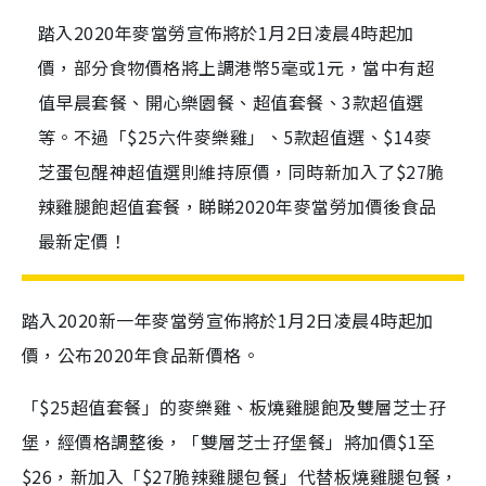
踏入2020年麥當勞宣佈將於1月2日凌晨4時起加
價，部分食物價格將上調港幣5毫或1元，當中有超
值早晨套餐、開心樂園餐、超值套餐、3款超值選
等。不過「$25六件麥樂雞」、5款超值選、$14麥
芝蛋包醒神超值選則維持原價，同時新加入了$27脆
辣雞腿飽超值套餐，睇睇2020年麥當勞加價後食品
最新定價！
踏入2020新一年麥當勞宣佈將於1月2日凌晨4時起加
價，公布2020年食品新價格。
「$25超值套餐」的麥樂雞、板燒雞腿飽及雙層芝士孖
堡，經價格調整後，「雙層芝士孖堡餐」將加價$1至
$26，新加入「$27脆辣雞腿
包
餐」代替板燒雞腿
包
餐，