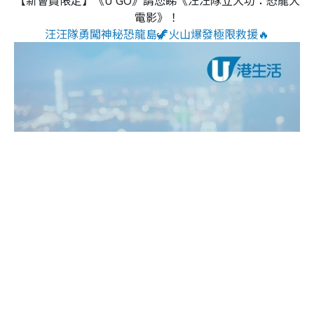
【新會員限定】《U GO》請您睇《汪汪隊立大功：恐龍大
電影》！
汪汪隊勇闖神秘恐龍島🦖火山爆發極限救援🔥