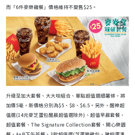
而「6件麥樂雞餐」價格維持不變售$25。
升級至加大套餐、大大啖組合、單點超值選細薯條
，將
加
價
5毫，新價格分別為$5、$8、$6.5。
另外，醒神超
值選(14元麥芝蛋
包
醒晨超值選除外)、超值早晨套餐、
超值套餐、The Signature Collection套餐、開心樂園
餐、A+B下午茶餐、3款超值選(芝蛋脆雞
包
、豬柳蛋漢