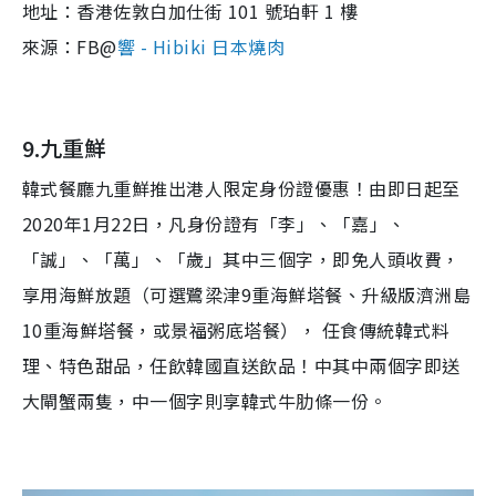
地址：香港佐敦白加仕街 101 號珀軒 1 樓
來源：FB@
響 - Hibiki 日本燒肉
9.九重鮮
韓式餐廳九重鮮推出港人限定身份證優惠！由即日起至
2020年1月22日，凡身份證有「李」、「嘉」、
「誠」、「萬」、「歲」其中三個字，即免人頭收費，
享用海鮮放題（可選鷺梁津9重海鮮塔餐、升級版濟洲島
10重海鮮塔餐，或景福粥底塔餐）， 任食傳統韓式料
理、特色甜品，任飲韓國直送飲品！中其中兩個字即送
大閘蟹兩隻，中一個字則享韓式牛肋條一份。