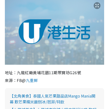
地址：
九龍紅磡黃埔花園11期聚寶坊G26號
來源：FB@
九重鮮
【北角美食】泰國人氣芒果甜品店Mango Mania開
幕 歎芒果糯米飯刨冰/芭菲/特飲