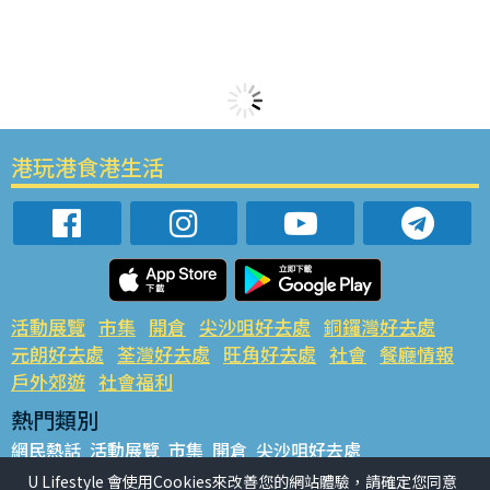
港玩港食港生活
活動展覽
市集
開倉
尖沙咀好去處
銅鑼灣好去處
元朗好去處
荃灣好去處
旺角好去處
社會
餐廳情報
戶外郊遊
社會福利
熱門類別
網民熱話
活動展覽
市集
開倉
尖沙咀好去處
銅鑼灣好去處
元朗好去處
荃灣好去處
旺角好去處
社會
U Lifestyle 會使用Cookies來改善您的網站體驗，請確定您同意