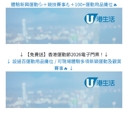
體驗新興運動💦＋競技賽事💪＋100+運動用品攤位🔥
↓ 【免費送】香港運動節2026電子門票！↓
↓ 設過百運動用品攤位 / 可現場體驗多項新穎運動及觀賞
賽事🔥 ↓