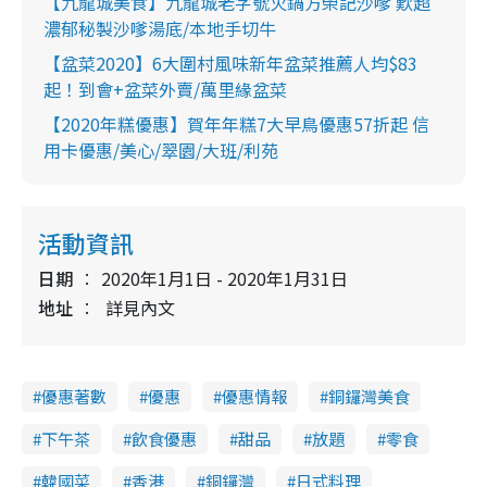
【九龍城美食】九龍城老字號火鍋方榮記沙嗲 歎超
濃郁秘製沙嗲湯底/本地手切牛
【盆菜2020】6大圍村風味新年盆菜推薦人均$83
起！到會+盆菜外賣/萬里緣盆菜
【2020年糕優惠】賀年年糕7大早鳥優惠57折起 信
用卡優惠/美心/翠園/大班/利苑
活動資訊
日期
2020年1月1日 - 2020年1月31日
地址
詳見內文
優惠著數
優惠
優惠情報
銅鑼灣美食
下午茶
飲食優惠
甜品
放題
零食
韓國菜
香港
銅鑼灣
日式料理