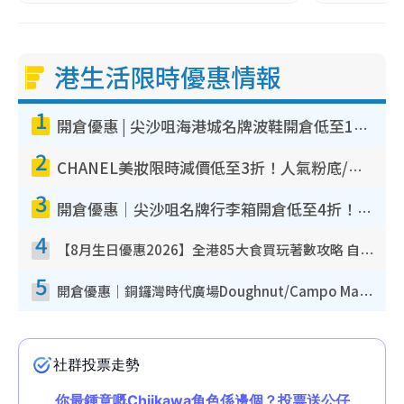
港生活限時優惠情報
1
開倉優惠 | 尖沙咀海港城名牌波鞋開倉低至1折！On鞋$899起／Joy&Peace鞋履$98起
2
CHANEL美妝限時減價低至3折！人氣粉底/唇膏/精華液低至$275！COCO香水都有平
3
開倉優惠｜尖沙咀名牌行李箱開倉低至4折！一連5日 American Tourister/ace./Hallmark $200起！
4
【8月生日優惠2026】全港85大食買玩著數攻略 自助餐/火鍋放題同行免費＋誠品/DONKI送現金券
5
開倉優惠｜銅鑼灣時代廣場Doughnut/Campo Marzio開倉低至1折！背囊、書包、手袋劈價$200起