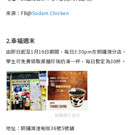
來源：FB@
Sodam Chicken
2.幸福週末
由即日起至1月16日期間，每日3:30pm在
銅鑼灣
分
店
，
學生可免費領取黑糖
珍珠奶凍一
杯
，
每日暫定為
30
杯。
點擊圖片放大
地址：
銅鑼灣渣甸街
36
號
5
號
舖