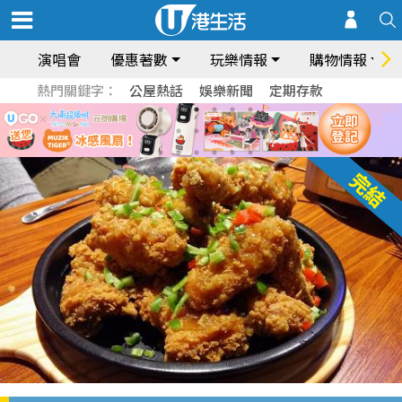
演唱會
優惠著數
玩樂情報
購物情報
熱門關鍵字：
公屋熱話
娛樂新聞
定期存款