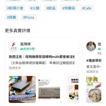
街頭小食
火鍋
飲品
快餐店
Cafe
西餐
Pizza
更多真實評價
風傳媒
營養教
旅遊攻略
生
香港
旅遊注意｜搭飛機帶尿袋標明mAh都會被沒收😱出發前切記檢查「1
#連皮帶籽都
（文章由風傳媒授權轉載） 準備前往韓國旅遊的民眾，近期要特別留
夏天其中一種時
閱讀更多
閱讀更多