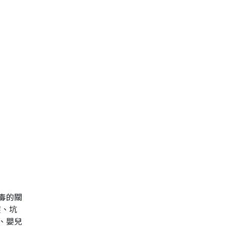
毒的關
簾、坑
、嬰兒