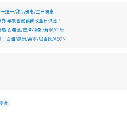
買一送一/甜品優惠/生日優惠
優惠券 早餐香蜜鬆餅改全日供應！
惠 百老匯/豐澤/衛訊/蘇寧/中原
！百佳/惠康/萬寧/屈臣氏/AEON
零食