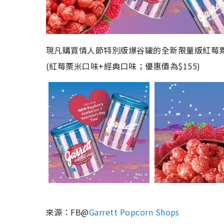
現凡購買情人節特別版爆谷罐的全新限量版紅莓粟米
(紅莓栗米口味+經典口味；優惠價為$155)
來源：FB@
Garrett Popcorn Shops