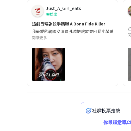
Just_A_Girl_eats
娛樂
追劇日常🎬 殺手媽咪 A Bona Fide Killer
我最愛的韓國女演員孔曉振終於要回歸小螢幕啦!這次的劇
閱讀更多