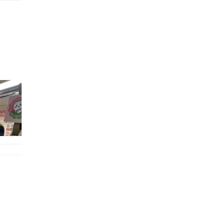
的職員,但其實暗地裡是負責處決逃過法網罪犯的阻擊手｡ 劇情從柳寶娜結束