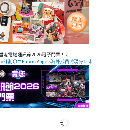
香港電腦通訊節2026電子門票！↓
n計劃🧑‍💻Fubon Angels海外成員將現身✨ ↓