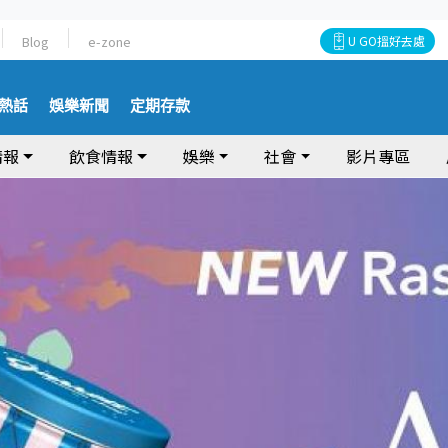
Blog
e-zone
U GO搵好去處
熱話
娛樂新聞
定期存款
情報
飲食情報
娛樂
社會
影片專區