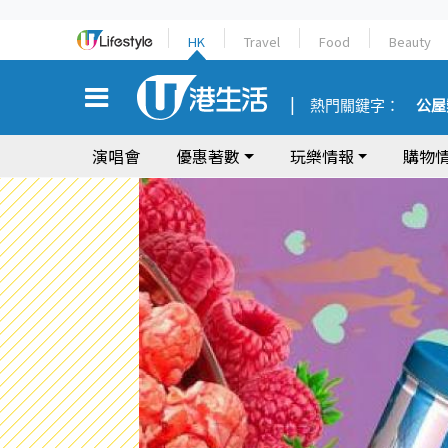
HK
Travel
Food
Beauty
熱門關鍵字：
公屋
演唱會
優惠著數
玩樂情報
購物