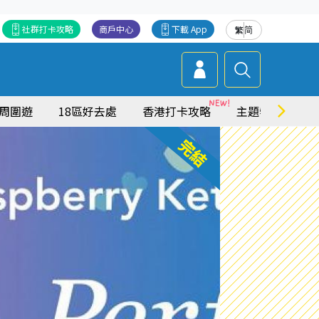
社群打卡攻略
商戶中心
下載 App
繁
简
周圍遊
18區好去處
香港打卡攻略
主題特集