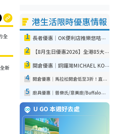
港生活限時優惠情報
1
的全
長者優惠｜OK便利店推樂悠咭優惠！買麵包/牛奶/保健品拍卡即減
2
【8月生日優惠2026】全港85大食買玩著數攻略 自助餐/火鍋放題同行免費＋誠品/DONKI送現金券
3
開倉優惠｜銅鑼灣MICHAEL KORS開倉低至17折！直擊$500起買手袋/銀包/鞋款 必買經典Jet Set系列
的全新
4
開倉優惠｜馬拉松開倉低至3折！直擊$99起買adidas／New Balance／Puma鞋款 STANLEY保溫杯劈價至$119起
5
廚具優惠｜普樂氏/意美廚/Buffalo廚具低至3折！$89起買煎鍋／炒鑊／個人鍋 同場小家電激減至$99起
U GO 本週好去處