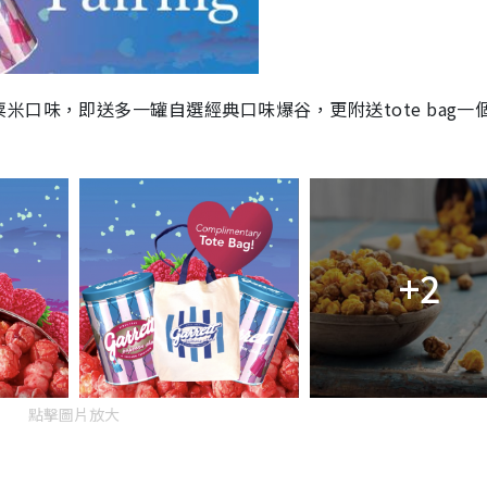
口味，即送多一罐自選經典口味爆谷，更附送tote bag一
+2
點擊圖片放大