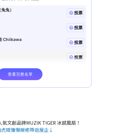
氣文創品牌MUZIK TIGER 冰感風扇！
萌虎嘅慵懶療癒帶返屋企↓