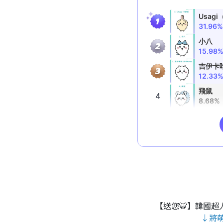
【送您🐯】韓國超人
↓將