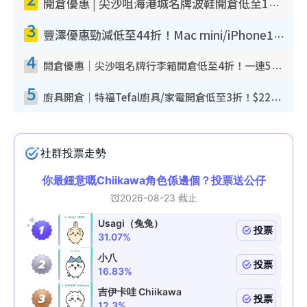
開倉優惠 | 尖沙咀海港城名牌波鞋開倉低至1折！On鞋$899起／Joy&Peace鞋履$98起
3
豐澤優惠勁減低至44折！Mac mini/iPhone17Pro大減價！廚房家電$220起
4
開倉優惠｜尖沙咀名牌行李箱開倉低至4折！一連5日 American Tourister/ace./Hallmark $200起！
5
廚具開倉｜特福Tefal廚具/家電開倉低至3折！$220起買平底鍋/炒鑊/湯煲！電飯煲/吸塵機/燙斗$418起