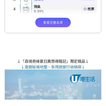
↓「森境奇緣夏日異想尋龍記」限定精品↓
↓漫遊秘境地墊、多用途旅行收納袋↓