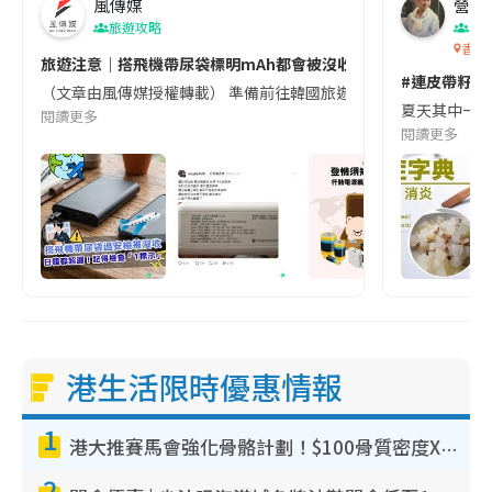
風傳媒
營養教
旅遊攻略
生
香港
旅遊注意｜搭飛機帶尿袋標明mAh都會被沒收😱出發前切記檢查「1
#連皮帶籽都
（文章由風傳媒授權轉載） 準備前往韓國旅遊的民眾，近期要特別留
夏天其中一種時
閱讀更多
閱讀更多
港生活限時優惠情報
1
港大推賽馬會強化骨骼計劃！$100骨質密度X光檢查 完成免費運動訓練送超市禮券！附參加資格
2