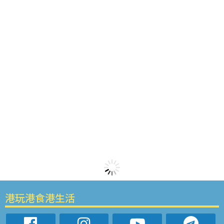
港玩港食港生活