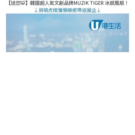
【送您🐯】韓國超人氣文創品牌MUZIK TIGER 冰感風扇！
↓將萌虎嘅慵懶療癒帶返屋企↓