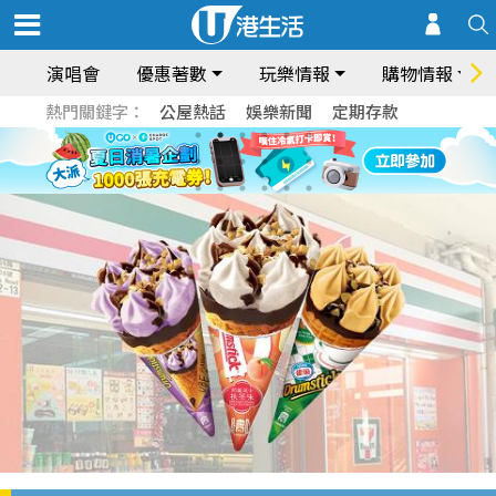
演唱會
優惠著數
玩樂情報
購物情報
熱門關鍵字：
公屋熱話
娛樂新聞
定期存款