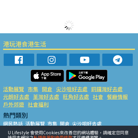
港玩港食港生活
活動展覽
市集
開倉
尖沙咀好去處
銅鑼灣好去處
元朗好去處
荃灣好去處
旺角好去處
社會
餐廳情報
戶外郊遊
社會福利
熱門類別
網民熱話
活動展覽
市集
開倉
尖沙咀好去處
銅鑼灣好去處
元朗好去處
荃灣好去處
旺角好去處
社會
U Lifestyle 會使用Cookies來改善您的網站體驗，請確定您同意
接受本網站之
私隱政策和使用條款
才可繼續瀏覽。