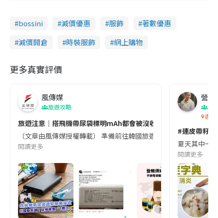
bossini
減價優惠
服飾
著數優惠
減價開倉
時裝服飾
網上購物
更多真實評價
風傳媒
營養教
旅遊攻略
生
香港
旅遊注意｜搭飛機帶尿袋標明mAh都會被沒收😱出發前切記檢查「1
#連皮帶籽都
（文章由風傳媒授權轉載） 準備前往韓國旅遊的民眾，近期要特別留
夏天其中一種時
閱讀更多
閱讀更多