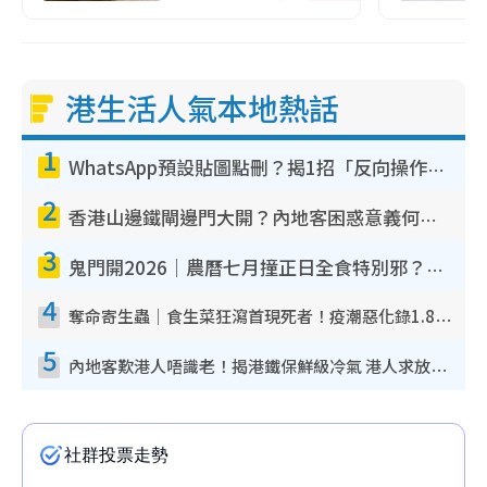
港生活人氣本地熱話
1
WhatsApp預設貼圖點刪？揭1招「反向操作」還原簡潔介面 附3步實測教學
2
香港山邊鐵閘邊門大開？內地客困惑意義何在！網民神回覆：呢種叫法理性防禦
3
鬼門開2026｜農曆七月撞正日全食特別邪？專家警告切忌做一事！揭4大禁忌+2招保平安
4
奪命寄生蟲｜食生菜狂瀉首現死者！疫潮惡化錄1.8萬宗病例 揭洗菜3大謬誤
5
內地客歎港人唔識老！揭港鐵保鮮級冷氣 港人求放過：咪投訴