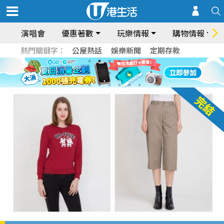
演唱會
優惠著數
玩樂情報
購物情報
熱門關鍵字：
公屋熱話
娛樂新聞
定期存款