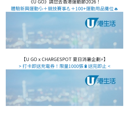
《U GO》請您去香港運動節2026！
體驗新興運動💦＋競技賽事💪＋100+運動用品攤位🔥
【U GO x CHARGESPOT 夏日消暑企劃⚡】
> 打卡即送充電券！限量1000張🔋送完即止 <