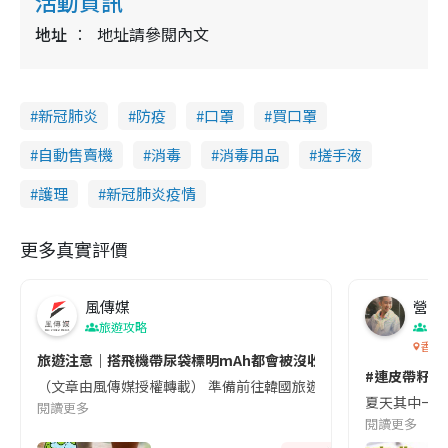
活動資訊
地址
地址請參閱內文
新冠肺炎
防疫
口罩
買口罩
自動售賣機
消毒
消毒用品
搓手液
護理
新冠肺炎疫情
更多真實評價
風傳媒
營養教
旅遊攻略
生
香港
旅遊注意｜搭飛機帶尿袋標明mAh都會被沒收😱出發前切記檢查「1
#連皮帶籽都
（文章由風傳媒授權轉載） 準備前往韓國旅遊的民眾，近期要特別留
夏天其中一種時
閱讀更多
閱讀更多