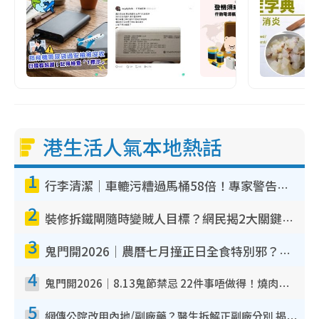
港生活人氣本地熱話
1
行李清潔｜車轆污糟過馬桶58倍！專家警告忌用酒精抹 教1招免污手除菌
2
裝修拆鐵閘隨時變賊人目標？網民揭2大關鍵用途：裝新式等於白裝？附新舊鐵閘分別
3
鬼門開2026｜農曆七月撞正日全食特別邪？專家警告切忌做一事！揭4大禁忌+2招保平安
4
鬼門開2026｜8.13鬼節禁忌 22件事唔做得！燒肉、刺身要少食？半夜勿吹口哨/打呢個電話
5
網傳公院改用內地/副廠藥？醫生拆解正副廠分別 揭4類人換藥隨時出事