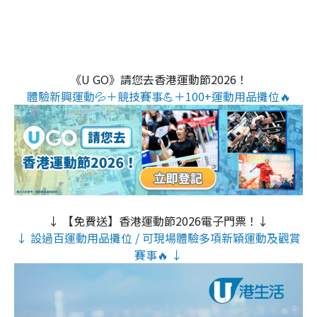
《U GO》請您去香港運動節2026！
體驗新興運動💦＋競技賽事💪＋100+運動用品攤位🔥
↓ 【免費送】香港運動節2026電子門票！↓
↓ 設過百運動用品攤位 / 可現場體驗多項新穎運動及觀賞
賽事🔥 ↓