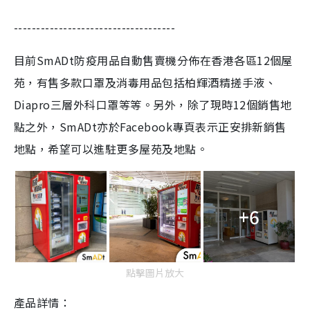
------------------------------------
目前
SmADt防疫用品自動售賣機分佈在香港各區12個屋
苑，有售多款口罩及消毒用品包括
柏輝酒精搓手
液
、
Diapro
三層外科口
罩
等等。另外，除了現時12個
銷售地
點
之外，SmADt亦於Facebook專頁表示正
安排新銷售
地
點
，希望可以進駐更多屋苑及地點。
+6
點擊圖片放大
產品詳情：