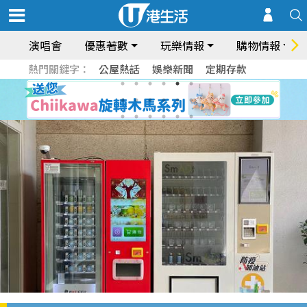
演唱會
優惠著數
玩樂情報
購物情報
熱門關鍵字：
公屋熱話
娛樂新聞
定期存款