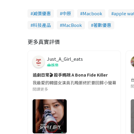
減價優惠
中原
Macbook
apple wa
科技產品
MacBook
著數優惠
更多真實評價
Just_A_Girl_eats
娛樂
追劇日常🎬 殺手媽咪 A Bona Fide Killer
我最愛的韓國女演員孔曉振終於要回歸小螢幕啦!這次的劇
閱讀更多