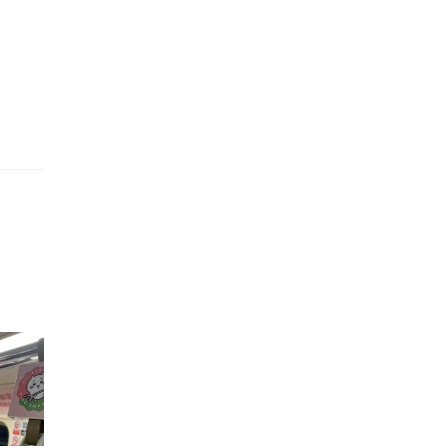
的職員,但其實暗地裡是負責處決逃過法網罪犯的阻擊手｡ 劇情從柳寶娜結束