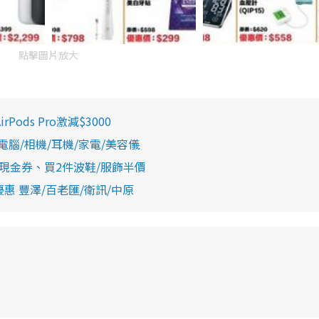
點擊圖片放大
ods Pro激減$3000
腦/相機/耳機/家電/美容儀
00現金券、買2件波鞋/服飾半價
惠 豐澤/百老匯/衛訊/中原