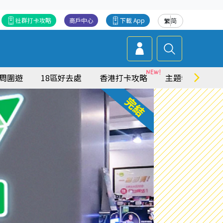
社群打卡攻略
商戶中心
下載 App
繁
简
周圍遊
18區好去處
香港打卡攻略
主題特集