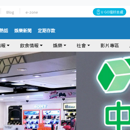
Blog
e-zone
U GO搵好去處
熱話
娛樂新聞
定期存款
情報
飲食情報
娛樂
社會
影片專區