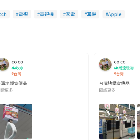
tch
電視
電視機
家電
耳機
Apple
co co
co co
吹水
潮流玩物
台灣
台灣
台灣地鐵宣傳品
台灣地鐵宣傳品
本改編自同名網絡漫畫,故事主軸圍繞女主角柳寶娜 —— 表面上是一間公司
閱讀更多
閱讀更多