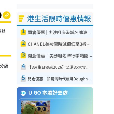
港生活限時優惠情報
1
電器
開倉優惠 | 尖沙咀海港城名牌波鞋開倉低至1折！On鞋$899起／Joy&Peace鞋履$98起
2
CHANEL美妝限時減價低至3折！人氣粉底/唇膏/精華液低至$275！COCO香水都有平
3
開倉優惠｜尖沙咀名牌行李箱開倉低至4折！一連5日 American Tourister/ace./Hallmark $200起！
4
定分店
【8月生日優惠2026】全港85大食買玩著數攻略 自助餐/火鍋放題同行免費＋誠品/DONKI送現金券
5
開倉優惠｜銅鑼灣時代廣場Doughnut/Campo Marzio開倉低至1折！背囊、書包、手袋劈價$200起
U GO 本週好去處