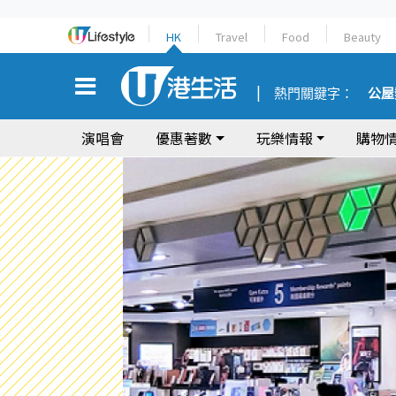
HK
Travel
Food
Beauty
熱門關鍵字：
公屋
演唱會
優惠著數
玩樂情報
購物