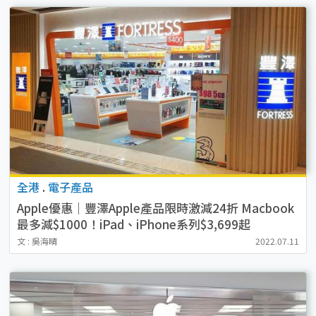
全港
.
電子產品
Apple優惠｜豐澤Apple產品限時激減24折 Macbook
最多減$1000！iPad、iPhone系列$3,699起
文 : 吳海晴
2022.07.11