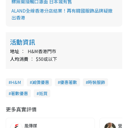
驟無需接觸口罩面 日本城有售
ALAND全線香港分店結業！再有韓國服飾品牌疑撤
出香港
活動資訊
地址
H&M香港門市
人均消費
$50或以下
H&M
減價優惠
優惠著數
時裝服飾
著數優惠
抵買
更多真實評價
風傳媒
營養教