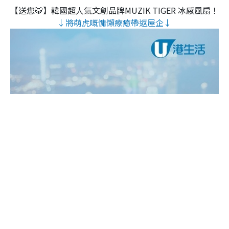
【送您🐯】韓國超人氣文創品牌MUZIK TIGER 冰感風扇！
↓將萌虎嘅慵懶療癒帶返屋企↓