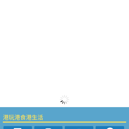
港玩港食港生活