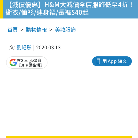
【減價優惠】H&M大減價全店服飾低至4折！
衛衣/恤衫/連身裙/長褲$40起
首頁
購物情報
美妝服飾
文:
劉紀彤
2020.03.13
在Google追蹤
用 App 睇文
《UHK 港生活》