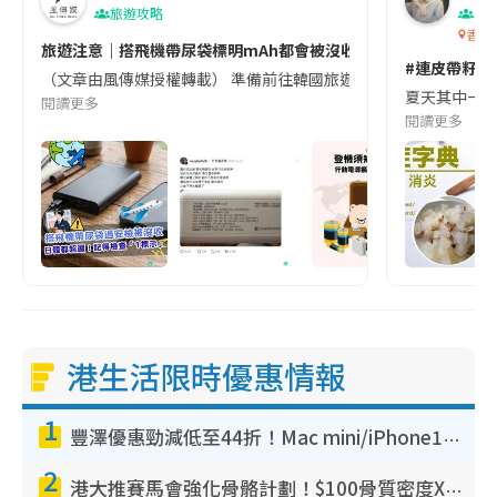
旅遊攻略
生
香港
旅遊注意｜搭飛機帶尿袋標明mAh都會被沒收😱出發前切記檢查「1
#連皮帶籽都
（文章由風傳媒授權轉載） 準備前往韓國旅遊的民眾，近期要特別留
夏天其中一種時
閱讀更多
閱讀更多
港生活限時優惠情報
1
豐澤優惠勁減低至44折！Mac mini/iPhone17Pro大減價！廚房家電$220起
2
港大推賽馬會強化骨骼計劃！$100骨質密度X光檢查 完成免費運動訓練送超市禮券！附參加資格