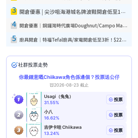
3
開倉優惠 | 尖沙咀海港城名牌波鞋開倉低至1折！On鞋$899起／Joy&Peace鞋履$98起
4
開倉優惠｜銅鑼灣時代廣場Doughnut/Campo Marzio開倉低至1折！背囊、書包、手袋劈價$200起
5
廚具開倉｜特福Tefal廚具/家電開倉低至3折！$220起買平底鍋/炒鑊/湯煲！電飯煲/吸塵機/燙斗$418起