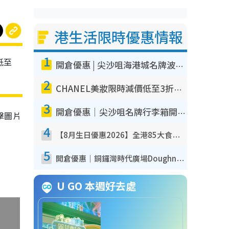
港生活限時優惠情報
1
低至
開倉優惠 | 尖沙咀海港城名牌波鞋開倉低至1折！On鞋$899起／Joy&Peace鞋履$98起
2
CHANEL美妝限時減價低至3折！人氣粉底/唇膏/精華液低至$275！COCO香水都有平
3
開倉優惠｜尖沙咀名牌行李箱開倉低至4折！一連5日 American Tourister/ace./Hallmark $200起！
擊圖片
4
【8月生日優惠2026】全港85大食買玩著數攻略 自助餐/火鍋放題同行免費＋誠品/DONKI送現金券
5
開倉優惠｜銅鑼灣時代廣場Doughnut/Campo Marzio開倉低至1折！背囊、書包、手袋劈價$200起
U GO 本週好去處