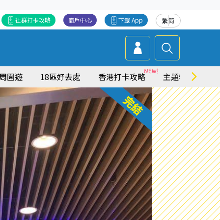
社群打卡攻略
商戶中心
下載 App
繁
简
周圍遊
18區好去處
香港打卡攻略
主題特集