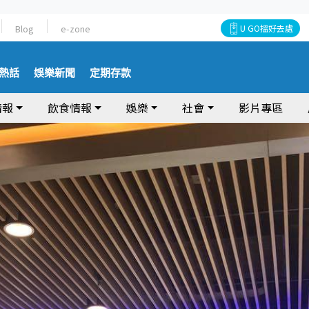
Blog
e-zone
U GO搵好去處
熱話
娛樂新聞
定期存款
情報
飲食情報
娛樂
社會
影片專區