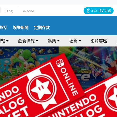
Blog
e-zone
U GO搵好去處
熱話
娛樂新聞
定期存款
情報
飲食情報
娛樂
社會
影片專區