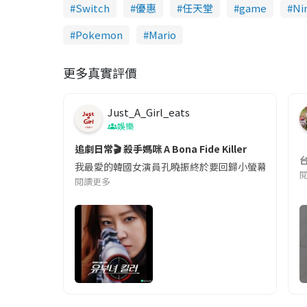
Switch
優惠
任天堂
game
Ni
Pokemon
Mario
更多真實評價
Just_A_Girl_eats
娛樂
追劇日常🎬 殺手媽咪 A Bona Fide Killer
我最愛的韓國女演員孔曉振終於要回歸小螢幕啦!這次的劇
閱讀更多