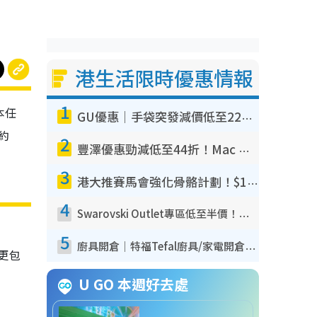
港生活限時優惠情報
1
本任
GU優惠｜手袋突發減價低至22折！$39買經典波士頓包/餃子袋！飾物同步減價$29起！
（約
2
豐澤優惠勁減低至44折！Mac mini/iPhone17Pro大減價！廚房家電$220起
3
港大推賽馬會強化骨骼計劃！$100骨質密度X光檢查 完成免費運動訓練送超市禮券！附參加資格
4
Swarovski Outlet專區低至半價！人氣水晶飾物/小擺設$138起！迪士尼款/水晶高跟鞋都有平
5
廚具開倉｜特福Tefal廚具/家電開倉低至3折！$220起買平底鍋/炒鑊/湯煲！電飯煲/吸塵機/燙斗$418起
更包
U GO 本週好去處