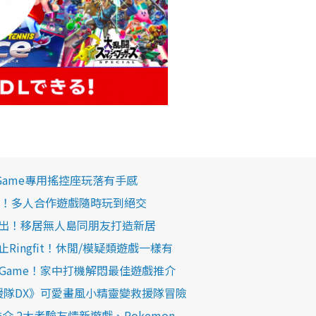
鬥Game專用搖控座玩落有手感
me推介！多人合作遊戲隨時玩到絕交
月推出！移居無人島同朋友打造新居
 不止Ringfit！休閒/模疑類遊戲一樣有
ch Game！家中打機解悶最佳遊戲推介
宮救援隊DX》可愛畫風小精靈變救援隊冒險
me推介 2大考驗友情新遊戲、Pokemon