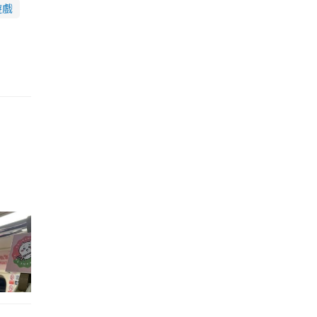
遊戲
的職員,但其實暗地裡是負責處決逃過法網罪犯的阻擊手｡ 劇情從柳寶娜結束