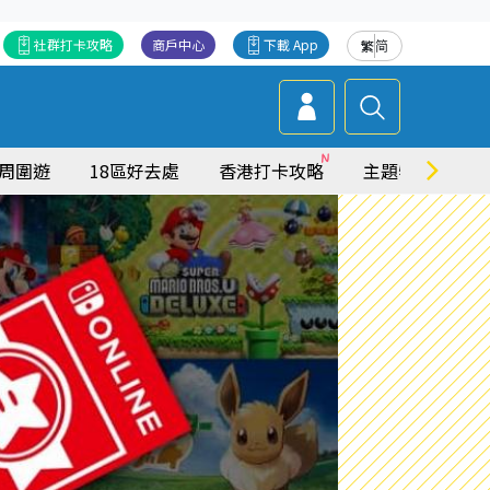
社群打卡攻略
商戶中心
下載 App
繁
简
周圍遊
18區好去處
香港打卡攻略
主題特集