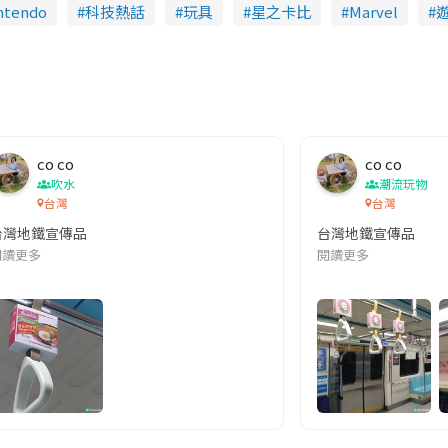
ntendo
科技熱話
玩具
星之卡比
Marvel
co co
co co
吹水
潮流玩物
台灣
台灣
台灣地鐵宣傳品
台灣地鐵宣傳品
本改編自同名網絡漫畫,故事主軸圍繞女主角柳寶娜 —— 表面上是一間公司
閱讀更多
閱讀更多