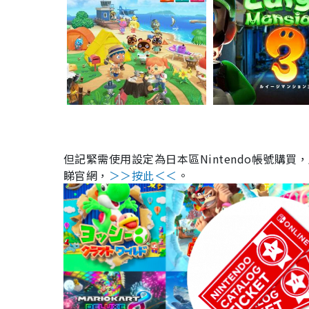
但記緊需使用設定為日本區Nintendo帳號購買
睇官網，
＞＞按此＜＜
。