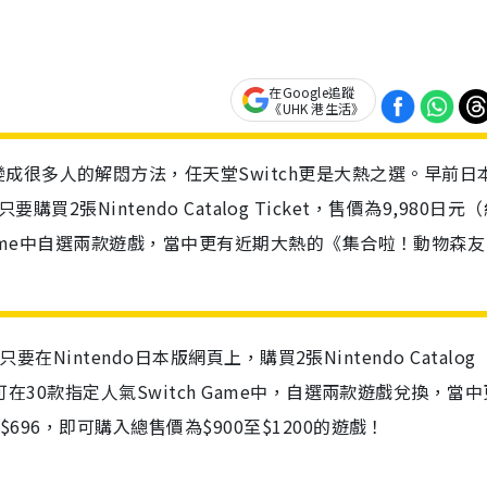
在Google追蹤
《UHK 港生活》
成很多人的解悶方法，任天堂Switch更是大熱之選。早前日
只要購買2張Nintendo Catalog Ticket，售價為9,980日元
h Game中自選兩款遊戲，當中更有近期大熱的《集合啦！動物森友
只要在
Nintendo
日本版網頁上，購買
2
張
Nintendo Catalog
可在
30
款指定人氣
Switch Game
中，自選兩款遊戲兌換，當中
696，即可購入總售價為$900至$1200的遊戲！