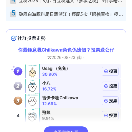
立秋2026｜8月7日立秋進入「多事之秋」 3件事唔做得！專家教6招開運 清枱頭／銀包納氣接好運
5
颱風白海豚料周日襲浙江！經歷5次「眼牆置換」極罕見 成登陸內地最長途颱風