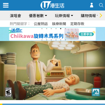
演唱會
優惠著數
玩樂情報
購物情報
熱門關鍵字：
公屋熱話
娛樂新聞
定期存款