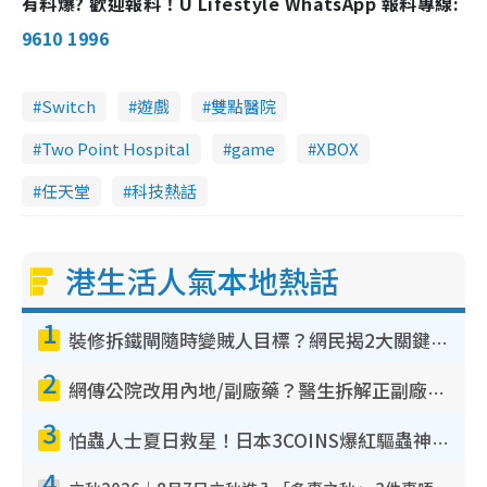
有料爆? 歡迎報料！U Lifestyle WhatsApp 報料專線:
9610 1996
Switch
遊戲
雙點醫院
Two Point Hospital
game
XBOX
任天堂
科技熱話
港生活人氣本地熱話
1
裝修拆鐵閘隨時變賊人目標？網民揭2大關鍵用途：裝新式等於白裝？附新舊鐵閘分別
2
網傳公院改用內地/副廠藥？醫生拆解正副廠分別 揭4類人換藥隨時出事
3
怕蟲人士夏日救星！日本3COINS爆紅驅蟲神器$45起 1招「全程免觸碰」輕鬆搞定小強
4