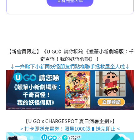
【新會員限定】《U GO》請你睇👹《蠟筆小新劇場版：千
奇百怪！我的妖怪假期》！
↓一齊睇下小新同妖怪朋友們點樣聯手拯救屋企人啦↓
【U GO x CHARGESPOT 夏日消暑企劃⚡】
> 打卡即送充電券！限量1000張🔋送完即止 <