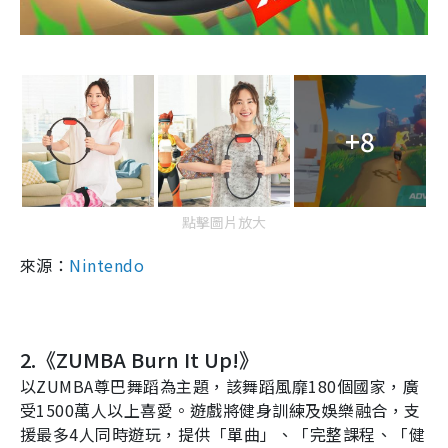
+8
點擊圖片放大
來源：
Nintendo
2.
《
ZUMBA Burn It Up!
》
以
ZUMBA
尊巴舞蹈為主題，該舞蹈風靡
180
個國家，廣
受
1500
萬人以上喜愛。遊戲將健身訓練及娛樂融合，支
援最多
4
人同時遊玩，提供「單曲」、「完整課程、「健