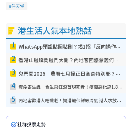
任天堂
港生活人氣本地熱話
1
WhatsApp預設貼圖點刪？揭1招「反向操作」還原簡潔介面 附3步實測教學
2
香港山邊鐵閘邊門大開？內地客困惑意義何在！網民神回覆：呢種叫法理性防禦
3
鬼門開2026｜農曆七月撞正日全食特別邪？專家警告切忌做一事！揭4大禁忌+2招保平安
4
奪命寄生蟲｜食生菜狂瀉首現死者！疫潮惡化錄1.8萬宗病例 揭洗菜3大謬誤
5
內地客歎港人唔識老！揭港鐵保鮮級冷氣 港人求放過：咪投訴