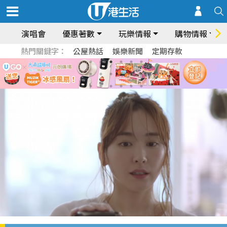
演唱會
優惠著數
玩樂情報
購物情報
熱門關鍵字：
公屋熱話
娛樂新聞
定期存款