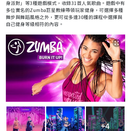
身派對」等
3
種遊戲模式，收錄
31
首人氣歌曲。遊戲中有
多位實名的
Zumba
巨星教練帶領玩家健身，可選擇多種
舞步與舞蹈風格之外，更可從多達
30
種的課程中選擇與
自己健身等級相符的內容。
+4