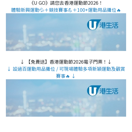
《U GO》請您去香港運動節2026！
體驗新興運動💦＋競技賽事💪＋100+運動用品攤位🔥
↓ 【免費送】香港運動節2026電子門票！↓
↓ 設過百運動用品攤位 / 可現場體驗多項新穎運動及觀賞
賽事🔥 ↓