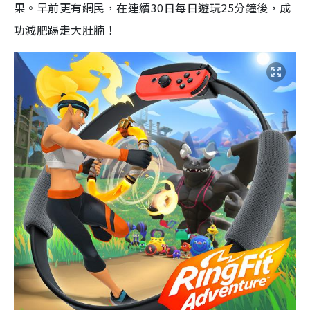
果。早前更有網民，在連續
30
日每日遊玩
25
分鐘後，成
功減肥踢走大肚腩！